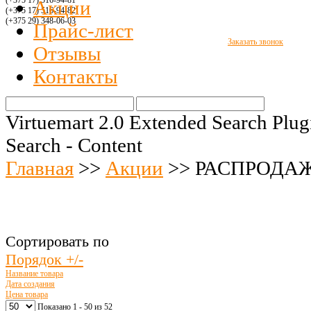
(+375 17) 516
-94-8
1
Акции
(+375 17) 516
-94-
82
(+375 29)
348-06-03
Прайс-лист
Заказать звонок
Отзывы
Контакты
Virtuemart 2.0 Extended Search Plug
Search - Content
Главная
>>
Акции
>>
РАСПРОДА
Сортировать по
Порядок +/-
Название товара
Дата создания
Цена товара
Показано 1 - 50 из 52