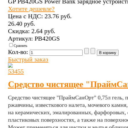
GP PB420GS Power Bank зарядное устройст
Хотите дешевле?
Цена с НДС:
23.76 pуб.
26.40 pуб.
Скидка:
2.64 pуб.
Артикул: PB420GS
Сравнить
Кол-во:
Быстрый заказ
Средство чистящее "ПраймСа
Средство чистящее "ПраймСанОрт" 0,75л гель,
п
ржавчины, известкового налета, мочевого камня
на керамических, эмалированных, фарфоровых, 
пластиковых поверхностях, а также на поверхно
Может применяться для чистки и мытья облицо