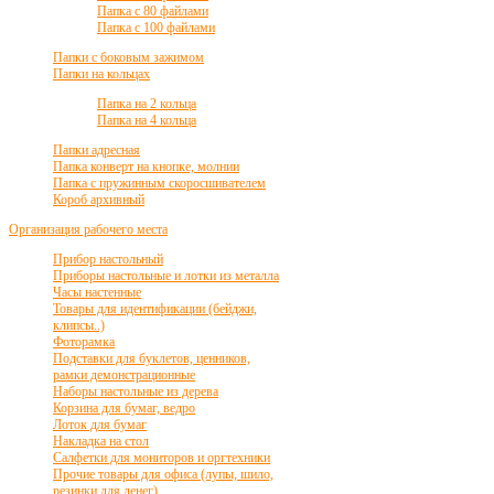
Папка с 80 файлами
Папка с 100 файлами
Папки с боковым зажимом
Папки на кольцах
Папка на 2 кольца
Папка на 4 кольца
Папки адресная
Папка конверт на кнопке, молнии
Папка с пружинным скоросшивателем
Короб архивный
Организация рабочего места
Прибор настольный
Приборы настольные и лотки из металла
Часы настенные
Товары для идентификации (бейджи,
клипсы..)
Фоторамка
Подставки для буклетов, ценников,
рамки демонстрационные
Наборы настольные из дерева
Корзина для бумаг, ведро
Лоток для бумаг
Накладка на стол
Салфетки для мониторов и оргтехники
Прочие товары для офиса (лупы, шило,
резинки для денег)