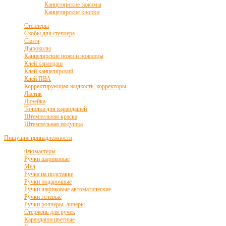
Канцелярские зажимы
Канцелярские кнопки
Степлеры
Скобы для степлера
Скотч
Дыроколы
Канцелярские ножи и ножницы
Клей карандаш
Клей канцелярский
Клей ПВА
Корректирующая жидкость, корректоры
Ластик
Линейка
Точилка для карандашей
Штемпельная краска
Штемпельная подушка
Пишущие принадлежности
Фломастеры
Ручки шариковые
Мел
Ручка на подставке
Ручки подарочные
Ручки шариковые автоматические
Ручки гелевые
Ручки роллеры, линеры
Стержень для ручек
Карандаши цветные