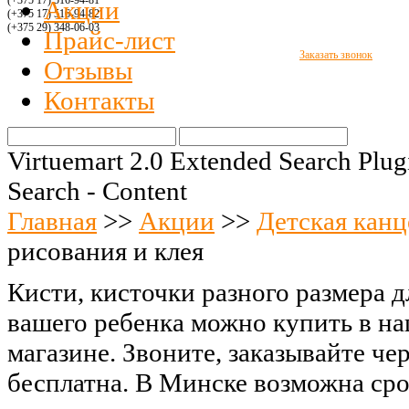
(+375 17) 516
-94-8
1
Акции
(+375 17) 516
-94-
82
(+375 29)
348-06-03
Прайс-лист
Заказать звонок
Отзывы
Контакты
Virtuemart 2.0 Extended Search Plug
Search - Content
Главная
>>
Акции
>>
Детская канц
рисования и клея
Кисти, кисточки разного размера д
вашего ребенка можно купить в н
магазине. Звоните, заказывайте чер
бесплатна. В Минске возможна сро