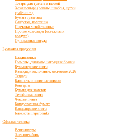
Товары для туалета и ванной
Хозинвентарь (лопаты, швабры, щетки,
грабли и т.д.
Бумага туалетная
Салфетки, полотенца
Перчатки хозяйственные
Прочие хозтовары (освежители
воздуха)
Одноразовая посуда
Бумажная продукция
Ежедневники
Грамоты, дипломы, наградные бланки
Бухгалтерские книги
Календари настольные, настенные 2026
Тетради
Блокноты и записные книжки
Конверты
Бумага для заметок
Телефонная книга
Чековая лента
Копировальная бумага
Канцелярские книги
Блокноты Paperblanks
Офисная техника
Вентиляторы
Электрочайник