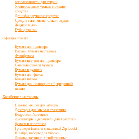
ополаскиватели для стирки
Универсальные жидкие моющие
средства
Дезинфицирующие средства
Средства для мытья стекол, зеркал
Жидкое мыло
Губки, тряпки
Офисная бумага
Бумага для принтера
Ватман, бумага чертежная
Фотобумага
Бумага цветная для принтера
Самоклеющаяся бумага
Бумага в рулонах
Бумага для факса
Бумага писчая
Бумага для полноцветной, цифровой
печати
Хозяйственные товары
Пакеты, мешки для мусора
Дозаторы для мыла и атисептика
Ведро хозяйственное
Диспенсеры и держатели для туалетной
бумаги и полотенец
Грипперы (пакеты с защелкой Zip-Lock)
Швабра, наборы для уборки
Лопаты снеговые, хозяйственные