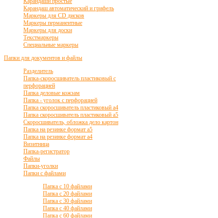
Карандаши простые
Карандаш автоматический и грифель
Маркеры для CD дисков
Маркеры перманентные
Маркеры для доски
Текстмаркеры
Специальные маркеры
Папки для документов и файлы
Разделитель
Папка-скоросшиватель пластиковый с
перфорацией
Папка деловые кожзам
Папка - уголок с перфорацией
Папка скоросшиватель пластиковый а4
Папка скоросшиватель пластиковый а5
Скоросшиватель, обложка дело картон
Папка на резинке формат а5
Папка на резинке формат а4
Визитница
Папка-регистратор
Файлы
Папки-уголки
Папки с файлами
Папка с 10 файлами
Папка с 20 файлами
Папка с 30 файлами
Папка с 40 файлами
Папка с 60 файлами