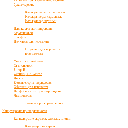
Калькуляторы карманные, научные,
бухгалтерские
Калькуляторы бухгалтеские
Калькуляторы карманные
Калькулятор научный
Пленка для ламинирования
кармашковая
Телефон
Пружины для переплета
Пружины для переплета
пластиковые
Уничтожители бумаг
Светильники
Батарейки
Флешки, USB-Flash
Диски
Kомпьютерная периферия
Обложки для переплета
Перфобиндеры. Брошюровщики.
Ламинаторы
Ламинаторы кармашковые
Канцелярские принадлежности
Канцелярские скрепки, зажимы, кнопки
Канцелярские скрепки