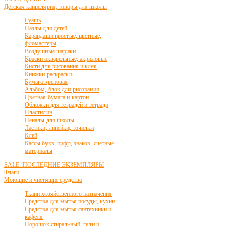
Детская канцелярия, товары для школы
Гуашь
Пазлы для детей
Карандаши простые, цветные,
фломастеры
Воздушные шарики
Краски акварельные, акриловые
Кисти для рисования и клея
Книжки раскраски
Бумага креповая
Альбом, блок для рисования
Цветная бумага и картон
Обложки для тетрадей и тетради
Пластилин
Пеналы для школы
Ластики, линейки, точилки
Клей
Кассы букв, цифр, знаков, счетные
материалы
SALE: ПОСЛЕДНИЕ ЭКЗЕМПЛЯРЫ
Флаги
Моющие и чистящие средства
Ткани хозяйственного назначения
Средства для мытья посуды, кухни
Средства для мытья сантехники и
кафеля
Порошок стиральный, гели и