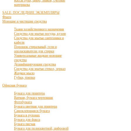
Кассы букв, цифр, знаков, счетные
материалы
SALE: ПОСЛЕДНИЕ ЭКЗЕМПЛЯРЫ
Флаги
Моющие и чистящие средства
Ткани хозяйственного назначения
Средства для мытья посуды, кухни
Средства для мытья сантехники и
кафеля
Порошок стиральный, гели и
ополаскиватели для стирки
Универсальные жидкие моющие
средства
Дезинфицирующие средства
Средства для мытья стекол, зеркал
Жидкое мыло
Губки, тряпки
Офисная бумага
Бумага для принтера
Ватман, бумага чертежная
Фотобумага
Бумага цветная для принтера
Самоклеющаяся бумага
Бумага в рулонах
Бумага для факса
Бумага писчая
Бумага для полноцветной, цифровой