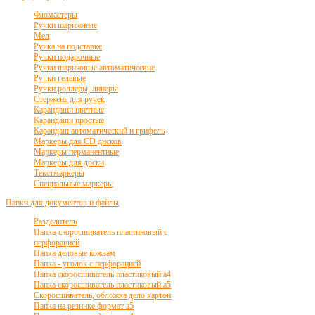
Фломастеры
Ручки шариковые
Мел
Ручка на подставке
Ручки подарочные
Ручки шариковые автоматические
Ручки гелевые
Ручки роллеры, линеры
Стержень для ручек
Карандаши цветные
Карандаши простые
Карандаш автоматический и грифель
Маркеры для CD дисков
Маркеры перманентные
Маркеры для доски
Текстмаркеры
Специальные маркеры
Папки для документов и файлы
Разделитель
Папка-скоросшиватель пластиковый с
перфорацией
Папка деловые кожзам
Папка - уголок с перфорацией
Папка скоросшиватель пластиковый а4
Папка скоросшиватель пластиковый а5
Скоросшиватель, обложка дело картон
Папка на резинке формат а5