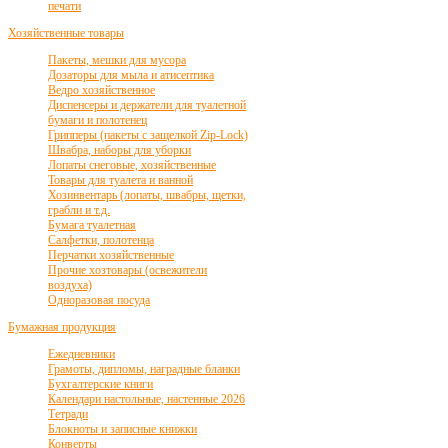
печати
Хозяйственные товары
Пакеты, мешки для мусора
Дозаторы для мыла и атисептика
Ведро хозяйственное
Диспенсеры и держатели для туалетной
бумаги и полотенец
Грипперы (пакеты с защелкой Zip-Lock)
Швабра, наборы для уборки
Лопаты снеговые, хозяйственные
Товары для туалета и ванной
Хозинвентарь (лопаты, швабры, щетки,
грабли и т.д.
Бумага туалетная
Салфетки, полотенца
Перчатки хозяйственные
Прочие хозтовары (освежители
воздуха)
Одноразовая посуда
Бумажная продукция
Ежедневники
Грамоты, дипломы, наградные бланки
Бухгалтерские книги
Календари настольные, настенные 2026
Тетради
Блокноты и записные книжки
Конверты