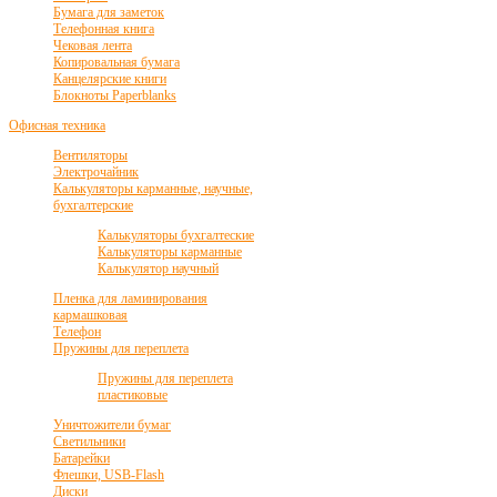
Бумага для заметок
Телефонная книга
Чековая лента
Копировальная бумага
Канцелярские книги
Блокноты Paperblanks
Офисная техника
Вентиляторы
Электрочайник
Калькуляторы карманные, научные,
бухгалтерские
Калькуляторы бухгалтеские
Калькуляторы карманные
Калькулятор научный
Пленка для ламинирования
кармашковая
Телефон
Пружины для переплета
Пружины для переплета
пластиковые
Уничтожители бумаг
Светильники
Батарейки
Флешки, USB-Flash
Диски