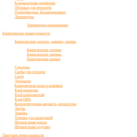
Kомпьютерная периферия
Обложки для переплета
Перфобиндеры. Брошюровщики.
Ламинаторы
Ламинаторы кармашковые
Канцелярские принадлежности
Канцелярские скрепки, зажимы, кнопки
Канцелярские скрепки
Канцелярские зажимы
Канцелярские кнопки
Степлеры
Скобы для степлера
Скотч
Дыроколы
Канцелярские ножи и ножницы
Клей карандаш
Клей канцелярский
Клей ПВА
Корректирующая жидкость, корректоры
Ластик
Линейка
Точилка для карандашей
Штемпельная краска
Штемпельная подушка
Пишущие принадлежности