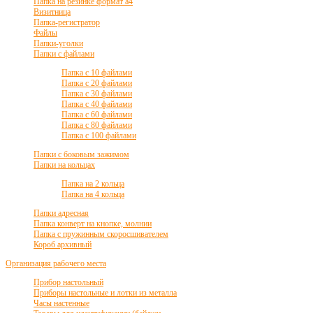
Папка на резинке формат а4
Визитница
Папка-регистратор
Файлы
Папки-уголки
Папки с файлами
Папка с 10 файлами
Папка с 20 файлами
Папка с 30 файлами
Папка с 40 файлами
Папка с 60 файлами
Папка с 80 файлами
Папка с 100 файлами
Папки с боковым зажимом
Папки на кольцах
Папка на 2 кольца
Папка на 4 кольца
Папки адресная
Папка конверт на кнопке, молнии
Папка с пружинным скоросшивателем
Короб архивный
Организация рабочего места
Прибор настольный
Приборы настольные и лотки из металла
Часы настенные