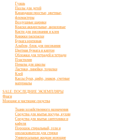
Гуашь
Пазлы для детей
Карандаши простые, цветные,
фломастеры
Воздушные шарики
Краски акварельные, акриловые
Кисти для рисования и клея
Книжки раскраски
Бумага креповая
Альбом, блок для рисования
Цветная бумага и картон
Обложки для тетрадей и тетради
Пластилин
Пеналы для школы
Ластики, линейки, точилки
Клей
Кассы букв, цифр, знаков, счетные
материалы
SALE: ПОСЛЕДНИЕ ЭКЗЕМПЛЯРЫ
Флаги
Моющие и чистящие средства
Ткани хозяйственного назначения
Средства для мытья посуды, кухни
Средства для мытья сантехники и
кафеля
Порошок стиральный, гели и
ополаскиватели для стирки
Универсальные жидкие моющие