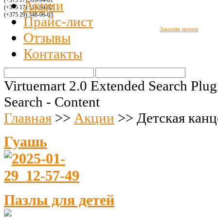
(+375 17) 516
-94-8
1
Акции
(+375 17) 516
-94-
82
(+375 29)
348-06-03
Прайс-лист
Заказать звонок
Отзывы
Контакты
Virtuemart 2.0 Extended Search Plug
Search - Content
Главная
>>
Акции
>>
Детская канц
Гуашь
Пазлы для детей