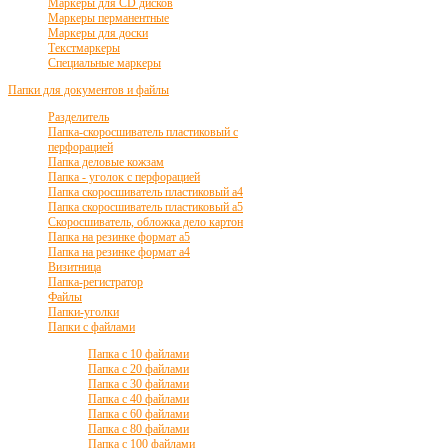
Маркеры для CD дисков
Маркеры перманентные
Маркеры для доски
Текстмаркеры
Специальные маркеры
Папки для документов и файлы
Разделитель
Папка-скоросшиватель пластиковый с
перфорацией
Папка деловые кожзам
Папка - уголок с перфорацией
Папка скоросшиватель пластиковый а4
Папка скоросшиватель пластиковый а5
Скоросшиватель, обложка дело картон
Папка на резинке формат а5
Папка на резинке формат а4
Визитница
Папка-регистратор
Файлы
Папки-уголки
Папки с файлами
Папка с 10 файлами
Папка с 20 файлами
Папка с 30 файлами
Папка с 40 файлами
Папка с 60 файлами
Папка с 80 файлами
Папка с 100 файлами