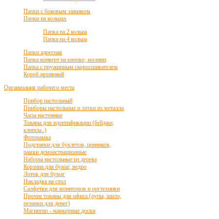
Папки с боковым зажимом
Папки на кольцах
Папка на 2 кольца
Папка на 4 кольца
Папки адресная
Папка конверт на кнопке, молнии
Папка с пружинным скоросшивателем
Короб архивный
Организация рабочего места
Прибор настольный
Приборы настольные и лотки из металла
Часы настенные
Товары для идентификации (бейджи,
клипсы..)
Фоторамка
Подставки для буклетов, ценников,
рамки демонстрационные
Наборы настольные из дерева
Корзина для бумаг, ведро
Лоток для бумаг
Накладка на стол
Салфетки для мониторов и оргтехники
Прочие товары для офиса (лупы, шило,
резинки для денег)
Магнитно - маркерные доски