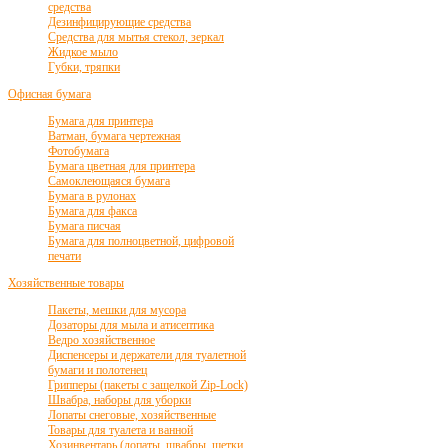
средства
Дезинфицирующие средства
Средства для мытья стекол, зеркал
Жидкое мыло
Губки, тряпки
Офисная бумага
Бумага для принтера
Ватман, бумага чертежная
Фотобумага
Бумага цветная для принтера
Самоклеющаяся бумага
Бумага в рулонах
Бумага для факса
Бумага писчая
Бумага для полноцветной, цифровой
печати
Хозяйственные товары
Пакеты, мешки для мусора
Дозаторы для мыла и атисептика
Ведро хозяйственное
Диспенсеры и держатели для туалетной
бумаги и полотенец
Грипперы (пакеты с защелкой Zip-Lock)
Швабра, наборы для уборки
Лопаты снеговые, хозяйственные
Товары для туалета и ванной
Хозинвентарь (лопаты, швабры, щетки,