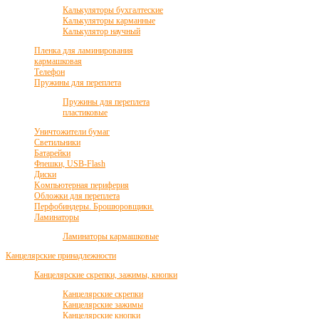
Калькуляторы бухгалтеские
Калькуляторы карманные
Калькулятор научный
Пленка для ламинирования
кармашковая
Телефон
Пружины для переплета
Пружины для переплета
пластиковые
Уничтожители бумаг
Светильники
Батарейки
Флешки, USB-Flash
Диски
Kомпьютерная периферия
Обложки для переплета
Перфобиндеры. Брошюровщики.
Ламинаторы
Ламинаторы кармашковые
Канцелярские принадлежности
Канцелярские скрепки, зажимы, кнопки
Канцелярские скрепки
Канцелярские зажимы
Канцелярские кнопки