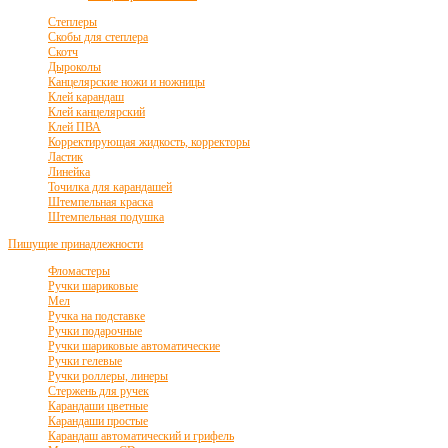
Степлеры
Скобы для степлера
Скотч
Дыроколы
Канцелярские ножи и ножницы
Клей карандаш
Клей канцелярский
Клей ПВА
Корректирующая жидкость, корректоры
Ластик
Линейка
Точилка для карандашей
Штемпельная краска
Штемпельная подушка
Пишущие принадлежности
Фломастеры
Ручки шариковые
Мел
Ручка на подставке
Ручки подарочные
Ручки шариковые автоматические
Ручки гелевые
Ручки роллеры, линеры
Стержень для ручек
Карандаши цветные
Карандаши простые
Карандаш автоматический и грифель