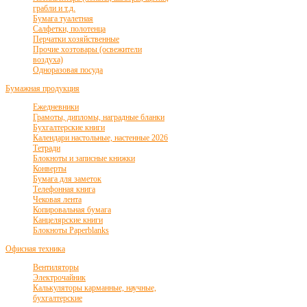
грабли и т.д.
Бумага туалетная
Салфетки, полотенца
Перчатки хозяйственные
Прочие хозтовары (освежители
воздуха)
Одноразовая посуда
Бумажная продукция
Ежедневники
Грамоты, дипломы, наградные бланки
Бухгалтерские книги
Календари настольные, настенные 2026
Тетради
Блокноты и записные книжки
Конверты
Бумага для заметок
Телефонная книга
Чековая лента
Копировальная бумага
Канцелярские книги
Блокноты Paperblanks
Офисная техника
Вентиляторы
Электрочайник
Калькуляторы карманные, научные,
бухгалтерские