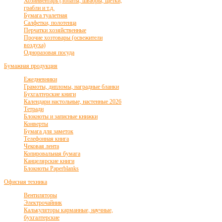
Хозинвентарь (лопаты, швабры, щетки,
грабли и т.д.
Бумага туалетная
Салфетки, полотенца
Перчатки хозяйственные
Прочие хозтовары (освежители
воздуха)
Одноразовая посуда
Бумажная продукция
Ежедневники
Грамоты, дипломы, наградные бланки
Бухгалтерские книги
Календари настольные, настенные 2026
Тетради
Блокноты и записные книжки
Конверты
Бумага для заметок
Телефонная книга
Чековая лента
Копировальная бумага
Канцелярские книги
Блокноты Paperblanks
Офисная техника
Вентиляторы
Электрочайник
Калькуляторы карманные, научные,
бухгалтерские