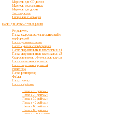
Маркеры для CD дисков
Маркеры перманентные
Маркеры для доски
Текстмаркеры
Специальные маркеры
Папки для документов и файлы
Разделитель
Папка-скоросшиватель пластиковый с
перфорацией
Папка деловые кожзам
Папка - уголок с перфорацией
Папка скоросшиватель пластиковый а4
Папка скоросшиватель пластиковый а5
Скоросшиватель, обложка дело картон
Папка на резинке формат а5
Папка на резинке формат а4
Визитница
Папка-регистратор
Файлы
Папки-уголки
Папки с файлами
Папка с 10 файлами
Папка с 20 файлами
Папка с 30 файлами
Папка с 40 файлами
Папка с 60 файлами
Папка с 80 файлами