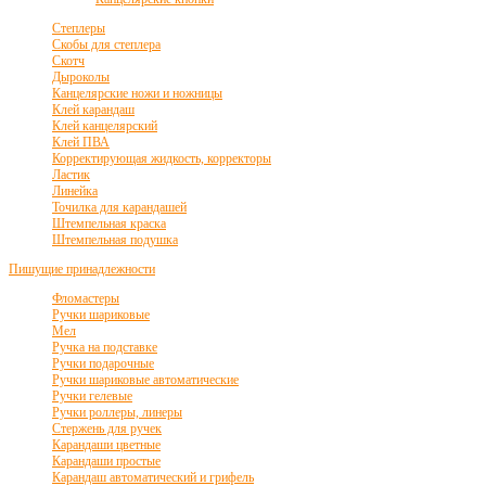
Степлеры
Скобы для степлера
Скотч
Дыроколы
Канцелярские ножи и ножницы
Клей карандаш
Клей канцелярский
Клей ПВА
Корректирующая жидкость, корректоры
Ластик
Линейка
Точилка для карандашей
Штемпельная краска
Штемпельная подушка
Пишущие принадлежности
Фломастеры
Ручки шариковые
Мел
Ручка на подставке
Ручки подарочные
Ручки шариковые автоматические
Ручки гелевые
Ручки роллеры, линеры
Стержень для ручек
Карандаши цветные
Карандаши простые
Карандаш автоматический и грифель