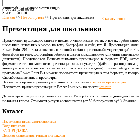
(+375 17) 516
-94-8
1
(+375 17) 516
-94-
82
Virtuemart 2.0 Extended Search Plugin
(+375 29)
348-06-03
Search - Content
Главная
>>
Новости учета
>>
Презентация для школьника
Заказать звонок
Презентация для школьника
Продолжаем публикацию статей о школе, о жизни наших детей, о новых требованиях,
школьника начальных классов на тему биографии, о себе, кто Я. Презентацию можн
Power Point 2010. Был использован типовой шаблон презентаций существующий в Powe
фона фото по теме, фотографии ребенка и файлы с расширением gif (мини анимационн
двигаются). Представляем Вашему вниманию презентацию в формате PDF, котор
формате не все возможности презентации можно увидеть (файлы с расширением gi
анимация презентации так же не может быть воспроизведена). Однако общую кон
программа Power Point Вы можете просмотреть презентацию в том формате, в которо
Спасибо за внимание и просмотры.
Посмотреть пример презентации можно по этой ссылке
ссылка на презентацию
Посмотреть пример презентации в Power Point можно по этой
ссылке
Делаем презентации и портфолио под заказ. Ваш ребенок получит индивидуальное по
половины класса. Стоимость услуги оговаривается (от 50 белорусских руб.).
Звоните 
Каталог
Настольные игры, спортинвентарь
Вода питьевая
РАСПРОДАЖА
Детская канцелярия, товары для школы