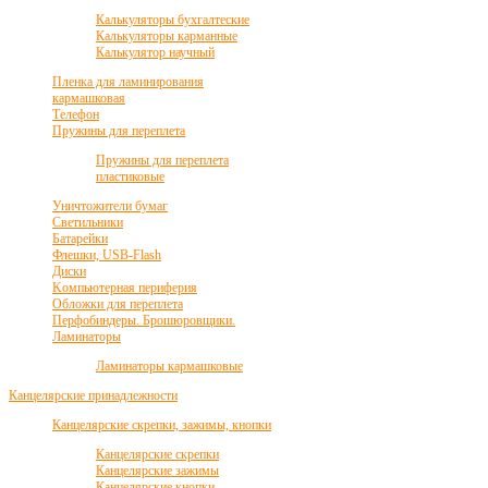
Калькуляторы бухгалтеские
Калькуляторы карманные
Калькулятор научный
Пленка для ламинирования
кармашковая
Телефон
Пружины для переплета
Пружины для переплета
пластиковые
Уничтожители бумаг
Светильники
Батарейки
Флешки, USB-Flash
Диски
Kомпьютерная периферия
Обложки для переплета
Перфобиндеры. Брошюровщики.
Ламинаторы
Ламинаторы кармашковые
Канцелярские принадлежности
Канцелярские скрепки, зажимы, кнопки
Канцелярские скрепки
Канцелярские зажимы
Канцелярские кнопки