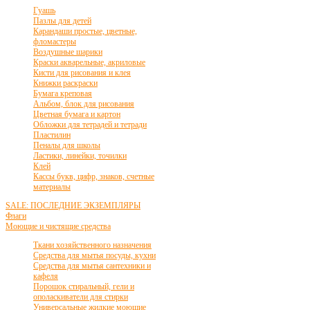
Гуашь
Пазлы для детей
Карандаши простые, цветные,
фломастеры
Воздушные шарики
Краски акварельные, акриловые
Кисти для рисования и клея
Книжки раскраски
Бумага креповая
Альбом, блок для рисования
Цветная бумага и картон
Обложки для тетрадей и тетради
Пластилин
Пеналы для школы
Ластики, линейки, точилки
Клей
Кассы букв, цифр, знаков, счетные
материалы
SALE: ПОСЛЕДНИЕ ЭКЗЕМПЛЯРЫ
Флаги
Моющие и чистящие средства
Ткани хозяйственного назначения
Средства для мытья посуды, кухни
Средства для мытья сантехники и
кафеля
Порошок стиральный, гели и
ополаскиватели для стирки
Универсальные жидкие моющие