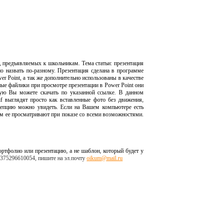
 предъявляемых к школьникам. Тема статьи: презентация
о назвать по-разному. Презентация сделана в программе
r Point, а так же дополнительно использованы в качестве
ые файлики при просмотре презентации в Power Point они
ую Вы можете скачать по указанной ссылке. В данном
f выглядят просто как вставленные фото без движения,
цепцию можно увидеть. Если на Вашем компьютере есть
м ее просматривают при показе со всеми возможностями.
ртфолио или презентацию, а не шаблон, который будет у
+375296610054, пишите на эл.почту
oikum@mail.ru