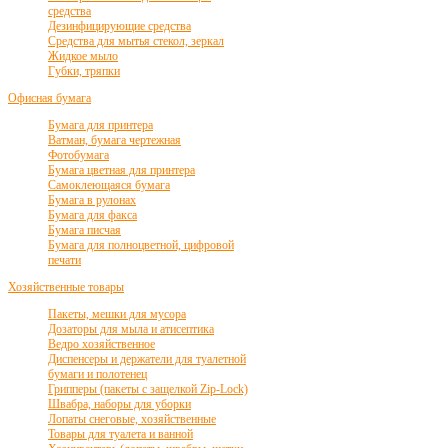
средства
Дезинфицирующие средства
Средства для мытья стекол, зеркал
Жидкое мыло
Губки, тряпки
Офисная бумага
Бумага для принтера
Ватман, бумага чертежная
Фотобумага
Бумага цветная для принтера
Самоклеющаяся бумага
Бумага в рулонах
Бумага для факса
Бумага писчая
Бумага для полноцветной, цифровой
печати
Хозяйственные товары
Пакеты, мешки для мусора
Дозаторы для мыла и атисептика
Ведро хозяйственное
Диспенсеры и держатели для туалетной
бумаги и полотенец
Грипперы (пакеты с защелкой Zip-Lock)
Швабра, наборы для уборки
Лопаты снеговые, хозяйственные
Товары для туалета и ванной