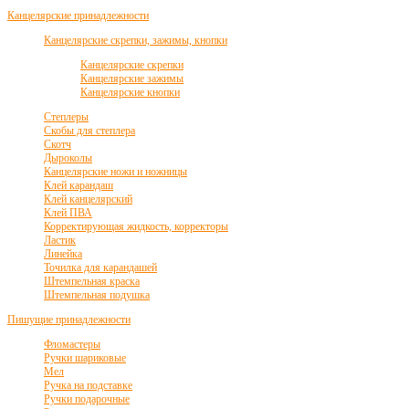
Канцелярские принадлежности
Канцелярские скрепки, зажимы, кнопки
Канцелярские скрепки
Канцелярские зажимы
Канцелярские кнопки
Степлеры
Скобы для степлера
Скотч
Дыроколы
Канцелярские ножи и ножницы
Клей карандаш
Клей канцелярский
Клей ПВА
Корректирующая жидкость, корректоры
Ластик
Линейка
Точилка для карандашей
Штемпельная краска
Штемпельная подушка
Пишущие принадлежности
Фломастеры
Ручки шариковые
Мел
Ручка на подставке
Ручки подарочные