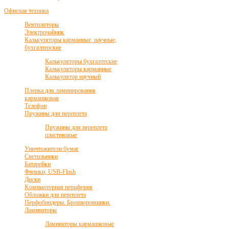
Офисная техника
Вентиляторы
Электрочайник
Калькуляторы карманные, научные,
бухгалтерские
Калькуляторы бухгалтеские
Калькуляторы карманные
Калькулятор научный
Пленка для ламинирования
кармашковая
Телефон
Пружины для переплета
Пружины для переплета
пластиковые
Уничтожители бумаг
Светильники
Батарейки
Флешки, USB-Flash
Диски
Kомпьютерная периферия
Обложки для переплета
Перфобиндеры. Брошюровщики.
Ламинаторы
Ламинаторы кармашковые