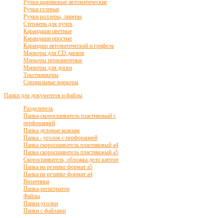
Ручки шариковые автоматические
Ручки гелевые
Ручки роллеры, линеры
Стержень для ручек
Карандаши цветные
Карандаши простые
Карандаш автоматический и грифель
Маркеры для CD дисков
Маркеры перманентные
Маркеры для доски
Текстмаркеры
Специальные маркеры
Папки для документов и файлы
Разделитель
Папка-скоросшиватель пластиковый с
перфорацией
Папка деловые кожзам
Папка - уголок с перфорацией
Папка скоросшиватель пластиковый а4
Папка скоросшиватель пластиковый а5
Скоросшиватель, обложка дело картон
Папка на резинке формат а5
Папка на резинке формат а4
Визитница
Папка-регистратор
Файлы
Папки-уголки
Папки с файлами