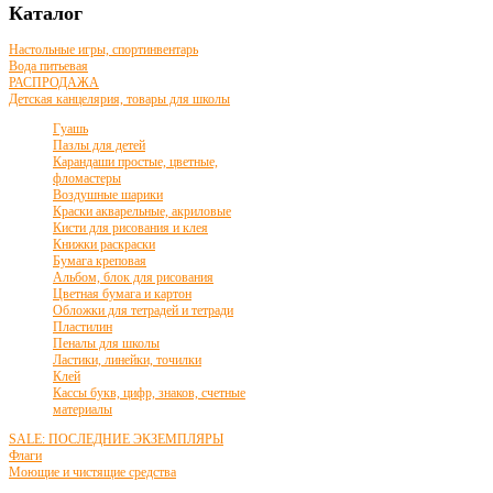
Каталог
Настольные игры, спортинвентарь
Вода питьевая
РАСПРОДАЖА
Детская канцелярия, товары для школы
Гуашь
Пазлы для детей
Карандаши простые, цветные,
фломастеры
Воздушные шарики
Краски акварельные, акриловые
Кисти для рисования и клея
Книжки раскраски
Бумага креповая
Альбом, блок для рисования
Цветная бумага и картон
Обложки для тетрадей и тетради
Пластилин
Пеналы для школы
Ластики, линейки, точилки
Клей
Кассы букв, цифр, знаков, счетные
материалы
SALE: ПОСЛЕДНИЕ ЭКЗЕМПЛЯРЫ
Флаги
Моющие и чистящие средства