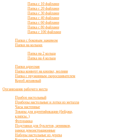
Папка с 10 файлами
Папка с 20 файлами
Папка с 30 файлами
Папка с 40 файлами
Папка с 60 файлами
Папка с 80 файлами
Папка с 100 файлами
Папки с боковым зажимом
Папки на кольцах
Папка на 2 кольца
Папка на 4 кольца
Папки адресная
Папка конверт на кнопке, молнии
Папка с пружинным скоросшивателем
Короб архивный
Организация рабочего места
Прибор настольный
Приборы настольные и лотки из металла
Часы настенные
Товары для идентификации (бейджи,
клипсы..)
Фоторамка
Подставки для буклетов, ценников,
рамки демонстрационные
Наборы настольные из дерева
Корзина для бумаг, ведро