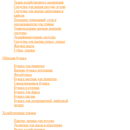
Ткани хозяйственного назначения
Средства для мытья посуды, кухни
Средства для мытья сантехники и
кафеля
Порошок стиральный, гели и
ополаскиватели для стирки
Универсальные жидкие моющие
средства
Дезинфицирующие средства
Средства для мытья стекол, зеркал
Жидкое мыло
Губки, тряпки
Офисная бумага
Бумага для принтера
Ватман, бумага чертежная
Фотобумага
Бумага цветная для принтера
Самоклеющаяся бумага
Бумага в рулонах
Бумага для факса
Бумага писчая
Бумага для полноцветной, цифровой
печати
Хозяйственные товары
Пакеты, мешки для мусора
Дозаторы для мыла и атисептика
Ведро хозяйственное