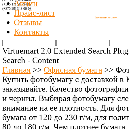
(+375 17) 516
-94-8
1
Акции
(+375 17) 516
-94-
82
(+375 29)
348-06-03
Прайс-лист
Заказать звонок
Отзывы
Контакты
Virtuemart 2.0 Extended Search Plug
Search - Content
Главная
>>
Офисная бумага
>>
Фот
Купить фотобумагу с доставкой в 
заказывайте. Качество фотографии
и чернил. Выбирая фотобумагу сле
внимание на ее плотность. Для фо
бумага от 120 до 230 г/м, для пол
80 до 180 г/м. Чем плотнее бумага