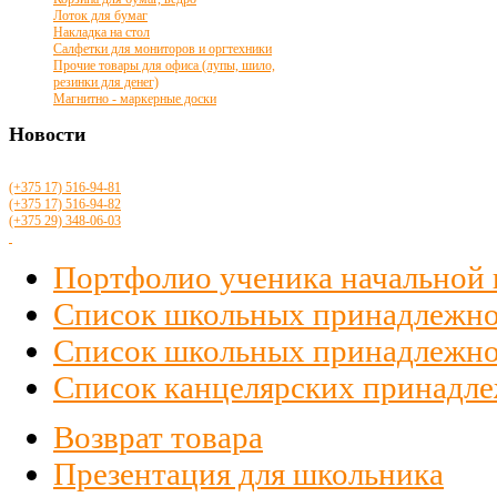
Лоток для бумаг
Накладка на стол
Салфетки для мониторов и оргтехники
Прочие товары для офиса (лупы, шило,
резинки для денег)
Магнитно - маркерные доски
Новости
(+375 17)
516
-94-81
(+375 17)
516
-94-82
(+375 29)
348-06-03
Портфолио ученика начальной
Список школьных принадлежно
Список школьных принадлежност
Список канцелярских принадлеж
Возврат товара
Презентация для школьника