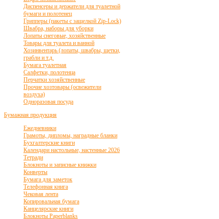
Диспенсеры и держатели для туалетной
бумаги и полотенец
Грипперы (пакеты с защелкой Zip-Lock)
Швабра, наборы для уборки
Лопаты снеговые, хозяйственные
Товары для туалета и ванной
Хозинвентарь (лопаты, швабры, щетки,
грабли и т.д.
Бумага туалетная
Салфетки, полотенца
Перчатки хозяйственные
Прочие хозтовары (освежители
воздуха)
Одноразовая посуда
Бумажная продукция
Ежедневники
Грамоты, дипломы, наградные бланки
Бухгалтерские книги
Календари настольные, настенные 2026
Тетради
Блокноты и записные книжки
Конверты
Бумага для заметок
Телефонная книга
Чековая лента
Копировальная бумага
Канцелярские книги
Блокноты Paperblanks