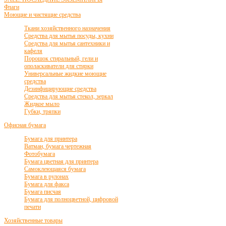
Флаги
Моющие и чистящие средства
Ткани хозяйственного назначения
Средства для мытья посуды, кухни
Средства для мытья сантехники и
кафеля
Порошок стиральный, гели и
ополаскиватели для стирки
Универсальные жидкие моющие
средства
Дезинфицирующие средства
Средства для мытья стекол, зеркал
Жидкое мыло
Губки, тряпки
Офисная бумага
Бумага для принтера
Ватман, бумага чертежная
Фотобумага
Бумага цветная для принтера
Самоклеющаяся бумага
Бумага в рулонах
Бумага для факса
Бумага писчая
Бумага для полноцветной, цифровой
печати
Хозяйственные товары