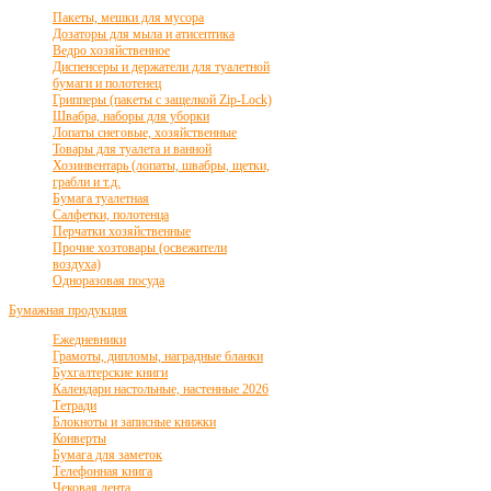
Пакеты, мешки для мусора
Дозаторы для мыла и атисептика
Ведро хозяйственное
Диспенсеры и держатели для туалетной
бумаги и полотенец
Грипперы (пакеты с защелкой Zip-Lock)
Швабра, наборы для уборки
Лопаты снеговые, хозяйственные
Товары для туалета и ванной
Хозинвентарь (лопаты, швабры, щетки,
грабли и т.д.
Бумага туалетная
Салфетки, полотенца
Перчатки хозяйственные
Прочие хозтовары (освежители
воздуха)
Одноразовая посуда
Бумажная продукция
Ежедневники
Грамоты, дипломы, наградные бланки
Бухгалтерские книги
Календари настольные, настенные 2026
Тетради
Блокноты и записные книжки
Конверты
Бумага для заметок
Телефонная книга
Чековая лента