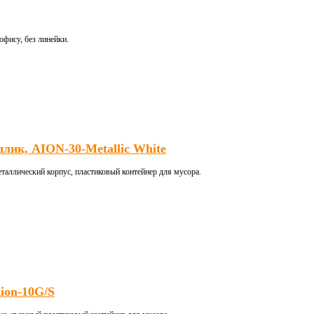
фису, без линейки.
ллик, AION-30-Metallic White
еталлический корпус, пластиковый контейнер для мусора.
ion-10G/S