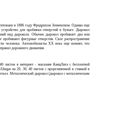
тентовано в 1886 году Фридрихом Зеннекеном. Однако еще
устройство для пробивки отверстий в бумаге. Дырокол
шний вид дырокола. Обычно дырокол пробивает два или
е пробивают фигурные отверстия. Свое распространение
ости человека. Автомобилисты XX века еще помнят, что
 правил дорожного движения.
40 листов в интернет - магазине КанцЛига с бесплатной
ingar на 20, 30, 40 листов с прорезиненной в ставкой в
металл. Металлический дырокол (дырокол с металлическим