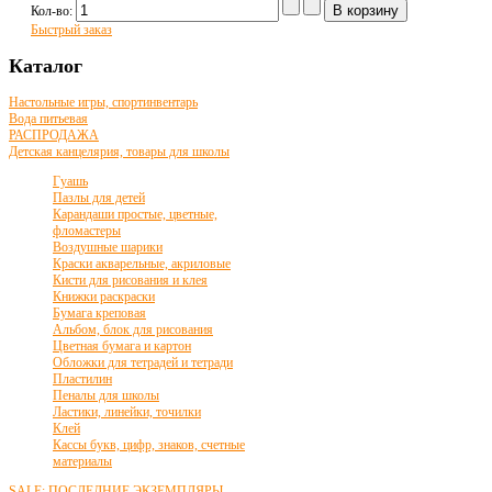
Кол-во:
Быстрый заказ
Каталог
Настольные игры, спортинвентарь
Вода питьевая
РАСПРОДАЖА
Детская канцелярия, товары для школы
Гуашь
Пазлы для детей
Карандаши простые, цветные,
фломастеры
Воздушные шарики
Краски акварельные, акриловые
Кисти для рисования и клея
Книжки раскраски
Бумага креповая
Альбом, блок для рисования
Цветная бумага и картон
Обложки для тетрадей и тетради
Пластилин
Пеналы для школы
Ластики, линейки, точилки
Клей
Кассы букв, цифр, знаков, счетные
материалы
SALE: ПОСЛЕДНИЕ ЭКЗЕМПЛЯРЫ