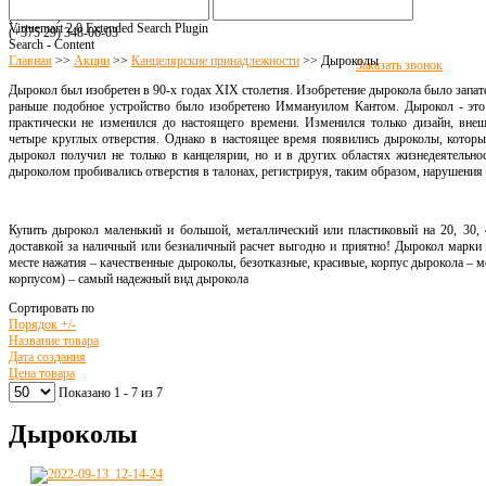
(+375 17) 516
-94-8
1
(+375 17) 516
-94-
82
Virtuemart 2.0 Extended Search Plugin
(+375 29)
348-06-03
Search - Content
Главная
>>
Акции
>>
Канцелярские принадлежности
>>
Дыроколы
Заказать звонок
Дырокол был изобретен в 90-х годах XIX столетия. Изобретение дырокола было запа
раньше подобное устройство было изобретено Иммануилом Кантом. Дырокол - это 
практически не изменился до настоящего времени. Изменился только дизайн, вне
четыре круглых отверстия. Однако в настоящее время появились дыроколы, которы
дырокол получил не только в канцелярии, но и в других областях жизнедеятельн
дыроколом пробивались отверстия в талонах, регистрируя, таким образом, нарушения
Купить дырокол маленький и большой, металлический или пластиковый на 20, 30, 
доставкой за наличный или безналичный расчет выгодно и приятно! Дырокол марки Al
месте нажатия – качественные дыроколы, безотказные, красивые, корпус дырокола – 
корпусом) – самый надежный вид дырокола
Сортировать по
Порядок +/-
Название товара
Дата создания
Цена товара
Показано 1 - 7 из 7
Дыроколы