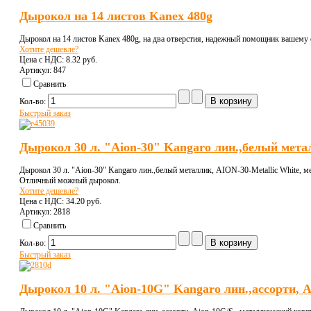
Дырокол на 14 листов Kanex 480g
Дырокол на 14 листов Kanex 480g, на два отверстия, надежный помощник вашему о
Хотите дешевле?
Цена с НДС:
8.32 pуб.
Артикул: 847
Сравнить
Кол-во:
Быстрый заказ
Дырокол 30 л. "Aion-30" Kangaro лин.,белый мета
Дырокол 30 л. "Aion-30" Kangaro лин.,белый металлик, AION-30-Metallic White, м
Отличный можный дырокол.
Хотите дешевле?
Цена с НДС:
34.20 pуб.
Артикул: 2818
Сравнить
Кол-во:
Быстрый заказ
Дырокол 10 л. "Aion-10G" Kangaro лин.,ассорти, A