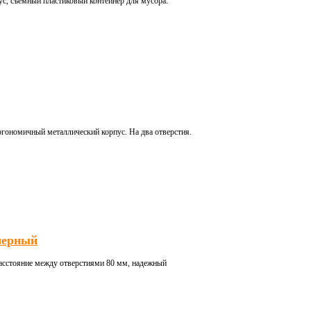
ус, съемный пластиковый контейнер для мусора.
ономичный металлический корпус. На два отверстия.
 черный
 расстояние между отверстиями 80 мм, надежный