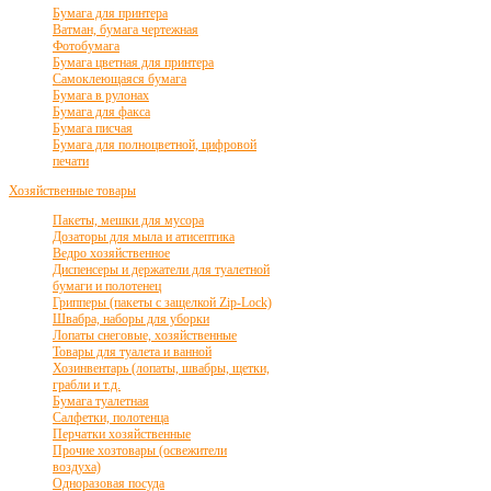
Бумага для принтера
Ватман, бумага чертежная
Фотобумага
Бумага цветная для принтера
Самоклеющаяся бумага
Бумага в рулонах
Бумага для факса
Бумага писчая
Бумага для полноцветной, цифровой
печати
Хозяйственные товары
Пакеты, мешки для мусора
Дозаторы для мыла и атисептика
Ведро хозяйственное
Диспенсеры и держатели для туалетной
бумаги и полотенец
Грипперы (пакеты с защелкой Zip-Lock)
Швабра, наборы для уборки
Лопаты снеговые, хозяйственные
Товары для туалета и ванной
Хозинвентарь (лопаты, швабры, щетки,
грабли и т.д.
Бумага туалетная
Салфетки, полотенца
Перчатки хозяйственные
Прочие хозтовары (освежители
воздуха)
Одноразовая посуда