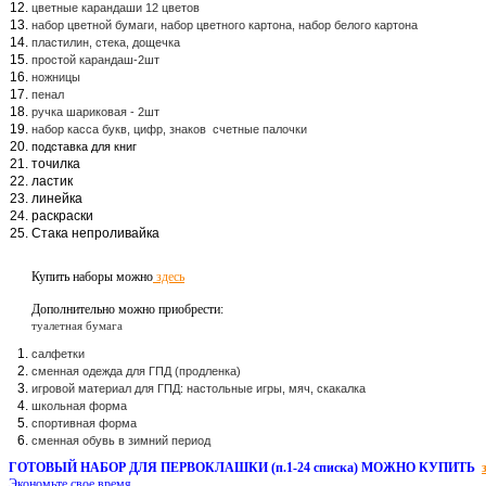
цветные карандаши 12 цветов
набор цветной бумаги, набор цветного картона, набор белого картона
пластилин, стека, дощечка
простой карандаш-2шт
ножницы
пенал
ручка шариковая - 2шт
набор касса букв, цифр, знаков счетные палочки
подставка для книг
точилка
ластик
линейка
раскраски
Стака непроливайка
Купить наборы можно
здесь
Дополнительно можно приобрести:
туалетная бумага
салфетки
сменная одежда для ГПД (продленка)
игровой материал для ГПД: настольные игры, мяч, скакалка
школьная форма
спортивная форма
сменная обувь в зимний период
ГОТОВЫЙ НАБОР ДЛЯ ПЕРВОКЛАШКИ (п.1-24 списка) МОЖНО КУПИТЬ
Экономьте свое время.