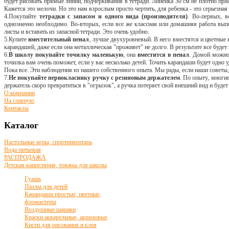
будет рисовать прямые линии, подчеркивания в тетради. Линейка 30 см не плотно приж
Кажется это мелочи. Но это нам взрослым просто чертить, для ребенка - это серьезная 
4.Покупайте
тетрадки с запасом и одного вида (производителя)
. Во-первых, в
однозначно необходимо. Во-вторых, если все же классная или домашняя работа выпо
листы и вставить из запасной тетради. Это очень удобно.
5.Купите
вместительный пенал
, лучше двухуровневый. В него вместятся и цветные
карандашей, даже если она металлическая "проживет" не долго. В результате все будет
6.
В школу покупайте точилку маленькую
, она
вместится в пенал
. Домой можно
точилка вам очень поможет, если у вас несколько детей. Точить карандаши будет одно у
Пока все. Эти наблюдения из нашего собственного опыта. Мы рады, если наши советы
7.
Не покупайте первокласнику ручку с резиновым держателем
. По опыту, многи
держатель скоро превратиться в "огрызок", а ручка потеряет свой внешний вид и будет
О компании
На главную
Контакты
Каталог
Настольные игры, спортинвентарь
Вода питьевая
РАСПРОДАЖА
Детская канцелярия, товары для школы
Гуашь
Пазлы для детей
Карандаши простые, цветные,
фломастеры
Воздушные шарики
Краски акварельные, акриловые
Кисти для рисования и клея