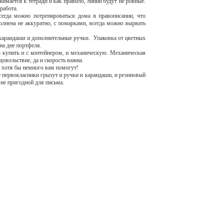
имается к тетради и как правило, линии будут не ровные.
работа.
сегда можно потренироваться дома в правописании, что
лнена не аккуратно, с помарками, всегда можно вырвать
 карандаши и дополнительные ручки. Упаковка от цветных
 на дне портфеля.
 купить и с контейнером, и механическую. Механическая
довольствие, да и скорость важна.
, хотя бы немного вам помогут!
е первокласники грызут и ручки и карандаши, и резиновый
 не пригодной для письма.