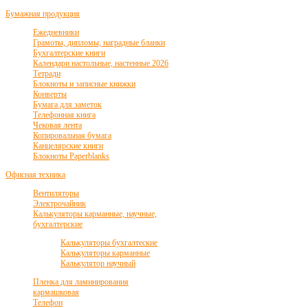
Бумажная продукция
Ежедневники
Грамоты, дипломы, наградные бланки
Бухгалтерские книги
Календари настольные, настенные 2026
Тетради
Блокноты и записные книжки
Конверты
Бумага для заметок
Телефонная книга
Чековая лента
Копировальная бумага
Канцелярские книги
Блокноты Paperblanks
Офисная техника
Вентиляторы
Электрочайник
Калькуляторы карманные, научные,
бухгалтерские
Калькуляторы бухгалтеские
Калькуляторы карманные
Калькулятор научный
Пленка для ламинирования
кармашковая
Телефон