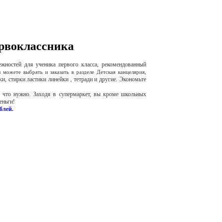
рвоклассника
жностей для ученика первого класса, рекомендованный
 можете выбрать и заказать в разделе
Детская канцелярия,
ки, стирки ластики линейки , тетради и другие. Экономьте
 что нужно. Заходя в супермаркет, вы кроме школьных
еньги!
ублей.