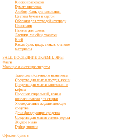
Книжки раскраски
Бумага креповая
Альбом, блок для рисования
Цветная бумага и картон
Обложки для тетрадей и тетради
Пластилин
Пеналы для школы
Ластики, линейки, точилки
Клей
Кассы букв, цифр, знаков, счетные
материалы
SALE: ПОСЛЕДНИЕ ЭКЗЕМПЛЯРЫ
Флаги
Моющие и чистящие средства
Ткани хозяйственного назначения
Средства для мытья посуды, кухни
Средства для мытья сантехники и
кафеля
Порошок стиральный, гели и
ополаскиватели для стирки
Универсальные жидкие моющие
средства
Дезинфицирующие средства
Средства для мытья стекол, зеркал
Жидкое мыло
Губки, тряпки
Офисная бумага