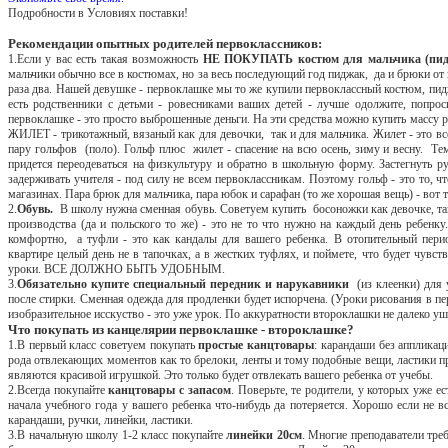
Подробности в
Условиях поставки
!
Рекомендации опытных родителей первоклассников:
1.Если у вас есть такая возможность
НЕ ПОКУПАТЬ костюм для мальчика (пи
мальчики обычно все в костюмах, но за весь последующий год пиджак, да и брюки о
раза два. Нашей девушке - первоклашке мы то же купили первоклассный костюм, пидж
есть родственники с детьми - ровесниками ваших детей - лучше одолжите, попрос
первоклашке - это просто выброшенные деньги. На эти средства можно купить массу 
ЖИЛЕТ - трикотажный, вязаный как для девочки, так и для мальчика. Жилет - это вс
пару гольфов (поло). Гольф плюс жилет - спасение на всю осень, зиму и весну. Те
придется переодеваться на физкультуру и обратно в школьную форму. Застегнуть ру
задерживать учителя - под силу не всем первоклассникам. Поэтому гольф - это то, ч
магазинах. Пара брюк для мальчика, пара юбок и сарафан (то же хорошая вещь) - вот 
2.
Обувь.
В школу нужна сменная обувь. Советуем купить босоножки как девочке, так
производства (да и польского то же) - это не то что нужно на каждый день ребенк
комфортно, а туфли - это как кандалы для вашего ребенка. В отопительный перио
квартире целый день не в тапочках, а в жестких туфлях, и поймете, что будет чувс
уроки. ВСЕ ДОЛЖНО БЫТЬ УДОБНЫМ.
3.
Обязательно купите специальный передник и нарукавники
(из клеенки) для 
после стирки. Сменная одежда для продленки будет испорчена. (Уроки рисования в пер
изобразительное исскуство - это уже урок. По аккуратности второклашки не далеко у
Что покупать из канцелярии первоклашке - второклашке?
1.В первый класс советуем покупать
простые канцтовары
: карандаши без аппликац
рода отвлекающих моментов как то брелоки, ленты и тому подобные вещи, ластики пр
являются красивой игрушкой. Это только будет отвлекать вашего ребенка от учебы.
2.Всегда покупайте
канцтовары с запасом
. Поверьте, те родители, у которых уже ес
начала учебного года у вашего ребенка что-нибудь да потеряется. Хорошо если не 
карандаши, ручки, линейки, ластики.
3.В начальную школу 1-2 класс покупайте
линейки 20см
. Многие преподаватели тре