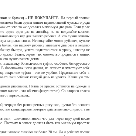
джак и брюки) - НЕ ПОКУПАЙТЕ
. На первый звонок
т костюма были одеты нашим первоклашкой мужского рода
ак от него то же одевался максимум два раза. Если у вас
ите одеть один раз на линейку, но не покупайте костюм
развивающих игр для вашего ребенка. А что лучше купить:
егда закрытая спина. Не покупайте много рубашек, купите
м более, что вашему ребенку минимум два раза в неделю
башку быстро, успеть подготовиться к уроку, никогда не
то нужно. Белые, серые - их множество продается в наших
то что нужно вашем детям.
 и мальчику. Классические туфли, особенно белорусского
у. В босоножках ноги дышат, не потеют и чувствуют себя
д, закрытые туфли - это не удобно. Представьте себя в
твовать ваш ребенок каждый день на уроках. Какие уж там
уроков рисования. Пятна от красок остаются на одежде и
вом классе - это обычно факультатив). Со второго класса
шли от первоклашек.
ий, тетради без разноцветных рисунков, ручки без всякого
остые канцелярские, которые действительно стирают, а не
ть дети - школьники знают, что уже через пару дней после
все. Поэтому в запасе должны быть как минимум простые
буют наличие линейки не более 20 см. Да и ребенку проще