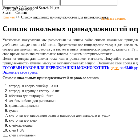
(+375 17) 516
-94-8
1
(+375 17) 516
-94-
82
Virtuemart 2.0 Extended Search Plugin
(+375 29)
348-06-03
Search - Content
Главная
>>
Список школьных принадлежностей для первоклассника
Заказать звонок
Список школьных принадлежностей пе
Уважаемые покупатели мы разместили на нашем сайте список школьных принадле
учебными заведениями г.Минска.
Практически все канцелярские товары для школы вы
, а так же в иных тематических разделах каталога: Руч
товары для школы и творчества
свое время заказывайте школьные товары в нашем интернет-магазине.
Цены на товары для школы ниже чем в розничном магазине, Покупайте только то
принадлежностей купите массу не запланированных вещей! Экономьте свое время и д
ГОТОВЫЙ НАБОР ДЛЯ ПЕРВОКЛАШКИ МОЖНО КУПИТЬ
здесь
за 65.00 р
Экономьте свое время.
Список школьных принадлежностей первоклассника
тетрадь в косую линейку - 3 шт
тетрадь в крупную клетку - 3 шт
обложка для тетрадей - 6шт
альбом и блок для рисования
краска акварельная
гуашь
кисточки для рисования разных размеров для акварели и гуаши
кисточка для клея
клей-карандаш
клей ПВА
клей силикатный