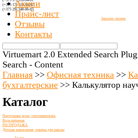
(+375 17) 516
-94-8
1
Акции
(+375 17) 516
-94-
82
(+375 29)
348-06-03
Прайс-лист
Заказать звонок
Отзывы
Контакты
Virtuemart 2.0 Extended Search Plug
Search - Content
Главная
>>
Офисная техника
>>
Ка
бухгалтерские
>>
Калькулятор на
Каталог
Настольные игры, спортинвентарь
Вода питьевая
РАСПРОДАЖА
Детская канцелярия, товары для школы
Гуашь