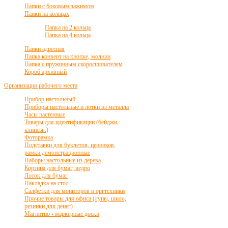
Папки с боковым зажимом
Папки на кольцах
Папка на 2 кольца
Папка на 4 кольца
Папки адресная
Папка конверт на кнопке, молнии
Папка с пружинным скоросшивателем
Короб архивный
Организация рабочего места
Прибор настольный
Приборы настольные и лотки из металла
Часы настенные
Товары для идентификации (бейджи,
клипсы..)
Фоторамка
Подставки для буклетов, ценников,
рамки демонстрационные
Наборы настольные из дерева
Корзина для бумаг, ведро
Лоток для бумаг
Накладка на стол
Салфетки для мониторов и оргтехники
Прочие товары для офиса (лупы, шило,
резинки для денег)
Магнитно - маркерные доски