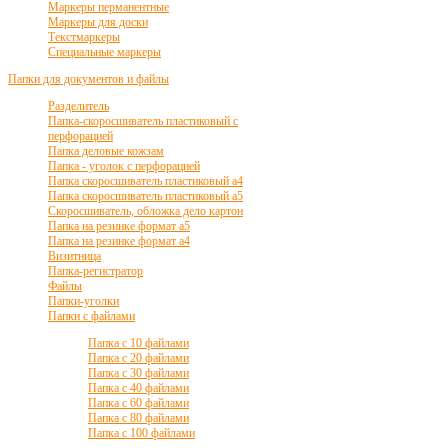
Маркеры перманентные
Маркеры для доски
Текстмаркеры
Специальные маркеры
Папки для документов и файлы
Разделитель
Папка-скоросшиватель пластиковый с
перфорацией
Папка деловые кожзам
Папка - уголок с перфорацией
Папка скоросшиватель пластиковый а4
Папка скоросшиватель пластиковый а5
Скоросшиватель, обложка дело картон
Папка на резинке формат а5
Папка на резинке формат а4
Визитница
Папка-регистратор
Файлы
Папки-уголки
Папки с файлами
Папка с 10 файлами
Папка с 20 файлами
Папка с 30 файлами
Папка с 40 файлами
Папка с 60 файлами
Папка с 80 файлами
Папка с 100 файлами