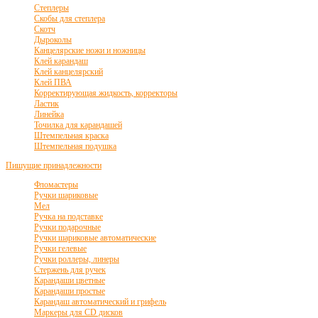
Степлеры
Скобы для степлера
Скотч
Дыроколы
Канцелярские ножи и ножницы
Клей карандаш
Клей канцелярский
Клей ПВА
Корректирующая жидкость, корректоры
Ластик
Линейка
Точилка для карандашей
Штемпельная краска
Штемпельная подушка
Пишущие принадлежности
Фломастеры
Ручки шариковые
Мел
Ручка на подставке
Ручки подарочные
Ручки шариковые автоматические
Ручки гелевые
Ручки роллеры, линеры
Стержень для ручек
Карандаши цветные
Карандаши простые
Карандаш автоматический и грифель
Маркеры для CD дисков