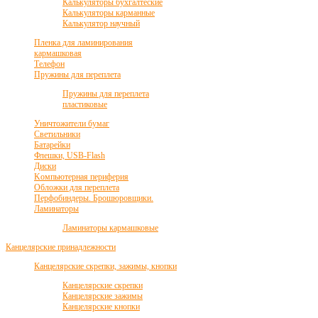
Калькуляторы бухгалтеские
Калькуляторы карманные
Калькулятор научный
Пленка для ламинирования
кармашковая
Телефон
Пружины для переплета
Пружины для переплета
пластиковые
Уничтожители бумаг
Светильники
Батарейки
Флешки, USB-Flash
Диски
Kомпьютерная периферия
Обложки для переплета
Перфобиндеры. Брошюровщики.
Ламинаторы
Ламинаторы кармашковые
Канцелярские принадлежности
Канцелярские скрепки, зажимы, кнопки
Канцелярские скрепки
Канцелярские зажимы
Канцелярские кнопки