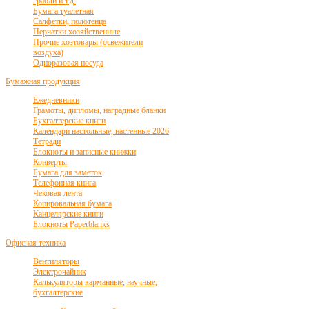
грабли и т.д.
Бумага туалетная
Салфетки, полотенца
Перчатки хозяйственные
Прочие хозтовары (освежители
воздуха)
Одноразовая посуда
Бумажная продукция
Ежедневники
Грамоты, дипломы, наградные бланки
Бухгалтерские книги
Календари настольные, настенные 2026
Тетради
Блокноты и записные книжки
Конверты
Бумага для заметок
Телефонная книга
Чековая лента
Копировальная бумага
Канцелярские книги
Блокноты Paperblanks
Офисная техника
Вентиляторы
Электрочайник
Калькуляторы карманные, научные,
бухгалтерские