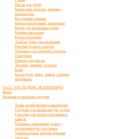
Пазлы для детей
Карандаши простые, цветные,
фломастеры
Воздушные шарики
Краски акварельные, акриловые
Кисти для рисования и клея
Книжки раскраски
Бумага креповая
Альбом, блок для рисования
Цветная бумага и картон
Обложки для тетрадей и тетради
Пластилин
Пеналы для школы
Ластики, линейки, точилки
Клей
Кассы букв, цифр, знаков, счетные
материалы
SALE: ПОСЛЕДНИЕ ЭКЗЕМПЛЯРЫ
Флаги
Моющие и чистящие средства
Ткани хозяйственного назначения
Средства для мытья посуды, кухни
Средства для мытья сантехники и
кафеля
Порошок стиральный, гели и
ополаскиватели для стирки
Универсальные жидкие моющие
средства