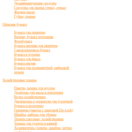
Дезинфицирующие средства
Средства для мытья стекол, зеркал
Жидкое мыло
Губки, тряпки
Офисная бумага
Бумага для принтера
Ватман, бумага чертежная
Фотобумага
Бумага цветная для принтера
Самоклеющаяся бумага
Бумага в рулонах
Бумага для факса
Бумага писчая
Бумага для полноцветной, цифровой
печати
Хозяйственные товары
Пакеты, мешки для мусора
Дозаторы для мыла и атисептика
Ведро хозяйственное
Диспенсеры и держатели для туалетной
бумаги и полотенец
Грипперы (пакеты с защелкой Zip-Lock)
Швабра, наборы для уборки
Лопаты снеговые, хозяйственные
Товары для туалета и ванной
Хозинвентарь (лопаты, швабры, щетки,