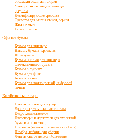
ополаскиватели для стирки
Универсальные жидкие моющие
средства
Дезинфицирующие средства
Средства для мытья стекол, зеркал
Жидкое мыло
Губки, тряпки
Офисная бумага
Бумага для принтера
Ватман, бумага чертежная
Фотобумага
Бумага цветная для принтера
Самоклеющаяся бумага
Бумага в рулонах
Бумага для факса
Бумага писчая
Бумага для полноцветной, цифровой
печати
Хозяйственные товары
Пакеты, мешки для мусора
Дозаторы для мыла и атисептика
Ведро хозяйственное
Диспенсеры и держатели для туалетной
бумаги и полотенец
Грипперы (пакеты с защелкой Zip-Lock)
Швабра, наборы для уборки
Лопаты снеговые, хозяйственные