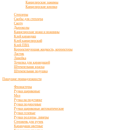
Канцелярские зажимы
Канцелярские кнопки
Степлеры
Скобы для степлера
Скотч
Дыроколы
Канцелярские ножи и ножницы
Клей карандаш
Клей канцелярский
Клей ПВА
Корректирующая жидкость, корректоры
Ластик
Линейка
Точилка для карандашей
Штемпельная краска
Штемпельная подушка
Пишущие принадлежности
Фломастеры
Ручки шариковые
Мел
Ручка на подставке
Ручки подарочные
Ручки шариковые автоматические
Ручки гелевые
Ручки роллеры, линеры
Стержень для ручек
Карандаши цветные