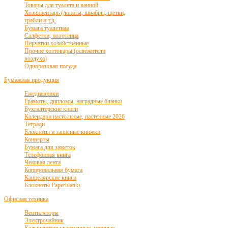
Товары для туалета и ванной
Хозинвентарь (лопаты, швабры, щетки,
грабли и т.д.
Бумага туалетная
Салфетки, полотенца
Перчатки хозяйственные
Прочие хозтовары (освежители
воздуха)
Одноразовая посуда
Бумажная продукция
Ежедневники
Грамоты, дипломы, наградные бланки
Бухгалтерские книги
Календари настольные, настенные 2026
Тетради
Блокноты и записные книжки
Конверты
Бумага для заметок
Телефонная книга
Чековая лента
Копировальная бумага
Канцелярские книги
Блокноты Paperblanks
Офисная техника
Вентиляторы
Электрочайник