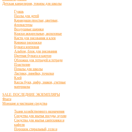
Детская канцелярия, товары для школы
Гуашь
Пазлы для детей
Карандаши простые, цветные,
фломастеры
Воздушные шарики
Краски акварельные, акриловые
Кисти для рисования и клея
Книжки раскраски
Бумага креповая
Альбом, блок для рисования
Цветная бумага и картон
Обложки для тетрадей и тетради
Пластилин
Пеналы для школы
Ластики, линейки, точилки
Клей
Кассы букв, цифр, знаков, счетные
материалы
SALE: ПОСЛЕДНИЕ ЭКЗЕМПЛЯРЫ
Флаги
Моющие и чистящие средства
Ткани хозяйственного назначения
Средства для мытья посуды, кухни
Средства для мытья сантехники и
кафеля
Порошок стиральный, гели и