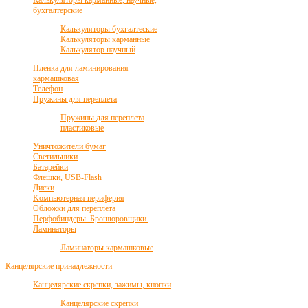
Калькуляторы карманные, научные,
бухгалтерские
Калькуляторы бухгалтеские
Калькуляторы карманные
Калькулятор научный
Пленка для ламинирования
кармашковая
Телефон
Пружины для переплета
Пружины для переплета
пластиковые
Уничтожители бумаг
Светильники
Батарейки
Флешки, USB-Flash
Диски
Kомпьютерная периферия
Обложки для переплета
Перфобиндеры. Брошюровщики.
Ламинаторы
Ламинаторы кармашковые
Канцелярские принадлежности
Канцелярские скрепки, зажимы, кнопки
Канцелярские скрепки