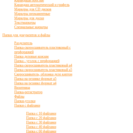
Карандаши простые
Карандаш автоматический и грифель
Маркеры для CD дисков
Маркеры перманентные
Маркеры для доски
Текстмаркеры
Специальные маркеры
Папки для документов и файлы
Разделитель
Папка-скоросшиватель пластиковый с
перфорацией
Папка деловые кожзам
Папка - уголок с перфорацией
Папка скоросшиватель пластиковый а4
Папка скоросшиватель пластиковый а5
Скоросшиватель, обложка дело картон
Папка на резинке формат а5
Папка на резинке формат а4
Визитница
Папка-регистратор
Файлы
Папки-уголки
Папки с файлами
Папка с 10 файлами
Папка с 20 файлами
Папка с 30 файлами
Папка с 40 файлами
Папка с 60 файлами