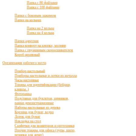
Папка с 80 файлами
Папка с 100 файлами
Папки с боковым зажимом
Папки на кольцах
Папка на 2 кольца
Папка на 4 кольца
Папки адресная
Папка конверт на кнопке, молнии
Папка с пружинным скоросшивателем
Короб архивный
Организация рабочего места
Прибор настольный
Приборы настольные и лотки из металла
Часы настенные
Товары для идентификации (бейджи,
клипсы..)
Фоторамка
Подставки для буклетов, ценников,
рамки демонстрационные
Наборы настольные из дерева
Корзина для бумаг, ведро
Лоток для бумаг
Накладка на стол
Салфетки для мониторов и оргтехники
Прочие товары для офиса (лупы, шило,
резинки для денег)