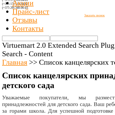
(+375 17) 516
-94-8
1
Акции
(+375 17) 516
-94-
82
(+375 29)
348-06-03
Прайс-лист
Заказать звонок
Отзывы
Контакты
Virtuemart 2.0 Extended Search Plug
Search - Content
Главная
>>
Список канцелярских то
Список канцелярских прина
детского сада
Уважаемые покупатели, мы размест
принадлежностей для детского сада. Ваш ребе
за горами школа. Для успешной подготовке