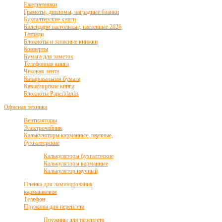
Ежедневники
Грамоты, дипломы, наградные бланки
Бухгалтерские книги
Календари настольные, настенные 2026
Тетради
Блокноты и записные книжки
Конверты
Бумага для заметок
Телефонная книга
Чековая лента
Копировальная бумага
Канцелярские книги
Блокноты Paperblanks
Офисная техника
Вентиляторы
Электрочайник
Калькуляторы карманные, научные,
бухгалтерские
Калькуляторы бухгалтеские
Калькуляторы карманные
Калькулятор научный
Пленка для ламинирования
кармашковая
Телефон
Пружины для переплета
Пружины для переплета