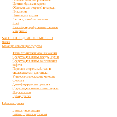
Цветная бумага и картон
Обложки для тетрадей и тетради
Пластилин
Пеналы для школы
Ластики, линейки, точилки
Клей
Кассы букв, цифр, знаков, счетные
материалы
SALE: ПОСЛЕДНИЕ ЭКЗЕМПЛЯРЫ
Флаги
Моющие и чистящие средства
Ткани хозяйственного назначения
Средства для мытья посуды, кухни
Средства для мытья сантехники и
кафеля
Порошок стиральный, гели и
ополаскиватели для стирки
Универсальные жидкие моющие
средства
Дезинфицирующие средства
Средства для мытья стекол, зеркал
Жидкое мыло
Губки, тряпки
Офисная бумага
Бумага для принтера
Ватман, бумага чертежная