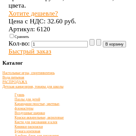
цвета.
Хотите дешевле?
Цена с НДС:
32.60 pуб.
Артикул: 6120
Сравнить
Кол-во:
Быстрый заказ
Каталог
Настольные игры, спортинвентарь
Вода питьевая
РАСПРОДАЖА
Детская канцелярия, товары для школы
Гуашь
Пазлы для детей
Карандаши простые, цветные,
фломастеры
Воздушные шарики
Краски акварельные, акриловые
Кисти для рисования и клея
Книжки раскраски
Бумага креповая
Альбом, блок для рисования