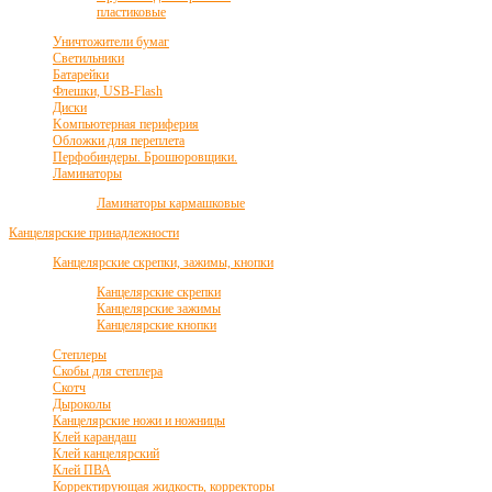
пластиковые
Уничтожители бумаг
Светильники
Батарейки
Флешки, USB-Flash
Диски
Kомпьютерная периферия
Обложки для переплета
Перфобиндеры. Брошюровщики.
Ламинаторы
Ламинаторы кармашковые
Канцелярские принадлежности
Канцелярские скрепки, зажимы, кнопки
Канцелярские скрепки
Канцелярские зажимы
Канцелярские кнопки
Степлеры
Скобы для степлера
Скотч
Дыроколы
Канцелярские ножи и ножницы
Клей карандаш
Клей канцелярский
Клей ПВА
Корректирующая жидкость, корректоры