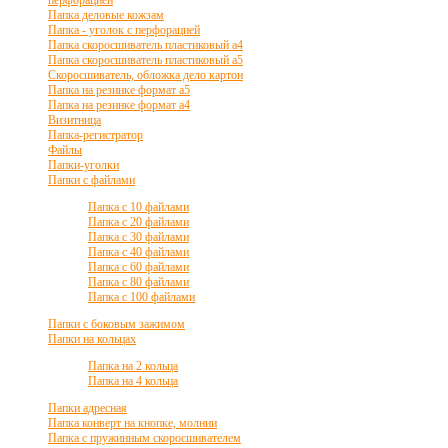
перфорацией
Папка деловые кожзам
Папка - уголок с перфорацией
Папка скоросшиватель пластиковый а4
Папка скоросшиватель пластиковый а5
Скоросшиватель, обложка дело картон
Папка на резинке формат а5
Папка на резинке формат а4
Визитница
Папка-регистратор
Файлы
Папки-уголки
Папки с файлами
Папка с 10 файлами
Папка с 20 файлами
Папка с 30 файлами
Папка с 40 файлами
Папка с 60 файлами
Папка с 80 файлами
Папка с 100 файлами
Папки с боковым зажимом
Папки на кольцах
Папка на 2 кольца
Папка на 4 кольца
Папки адресная
Папка конверт на кнопке, молнии
Папка с пружинным скоросшивателем