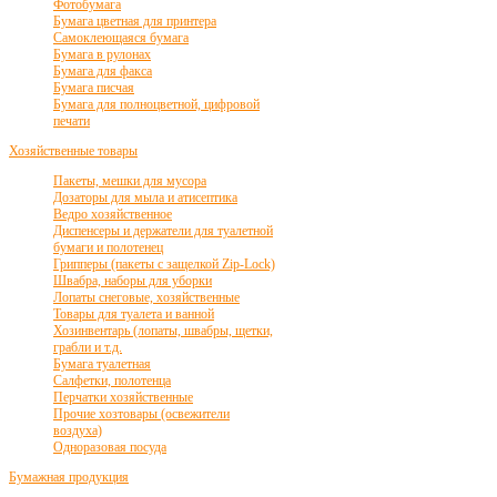
Фотобумага
Бумага цветная для принтера
Самоклеющаяся бумага
Бумага в рулонах
Бумага для факса
Бумага писчая
Бумага для полноцветной, цифровой
печати
Хозяйственные товары
Пакеты, мешки для мусора
Дозаторы для мыла и атисептика
Ведро хозяйственное
Диспенсеры и держатели для туалетной
бумаги и полотенец
Грипперы (пакеты с защелкой Zip-Lock)
Швабра, наборы для уборки
Лопаты снеговые, хозяйственные
Товары для туалета и ванной
Хозинвентарь (лопаты, швабры, щетки,
грабли и т.д.
Бумага туалетная
Салфетки, полотенца
Перчатки хозяйственные
Прочие хозтовары (освежители
воздуха)
Одноразовая посуда
Бумажная продукция