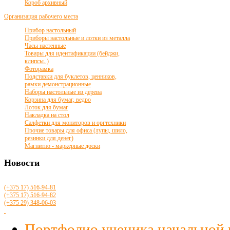
Короб архивный
Организация рабочего места
Прибор настольный
Приборы настольные и лотки из металла
Часы настенные
Товары для идентификации (бейджи,
клипсы..)
Фоторамка
Подставки для буклетов, ценников,
рамки демонстрационные
Наборы настольные из дерева
Корзина для бумаг, ведро
Лоток для бумаг
Накладка на стол
Салфетки для мониторов и оргтехники
Прочие товары для офиса (лупы, шило,
резинки для денег)
Магнитно - маркерные доски
Новости
(+375 17)
516
-94-81
(+375 17)
516
-94-82
(+375 29)
348-06-03
Портфолио ученика начальной