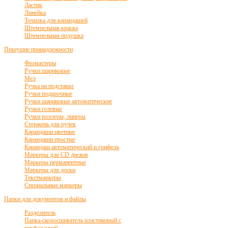
Ластик
Линейка
Точилка для карандашей
Штемпельная краска
Штемпельная подушка
Пишущие принадлежности
Фломастеры
Ручки шариковые
Мел
Ручка на подставке
Ручки подарочные
Ручки шариковые автоматические
Ручки гелевые
Ручки роллеры, линеры
Стержень для ручек
Карандаши цветные
Карандаши простые
Карандаш автоматический и грифель
Маркеры для CD дисков
Маркеры перманентные
Маркеры для доски
Текстмаркеры
Специальные маркеры
Папки для документов и файлы
Разделитель
Папка-скоросшиватель пластиковый с