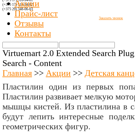
(+375 17) 516
-94-8
1
Акции
(+375 17) 516
-94-
82
(+375 29)
348-06-03
Прайс-лист
Заказать звонок
Отзывы
Контакты
Virtuemart 2.0 Extended Search Plug
Search - Content
Главная
>>
Акции
>>
Детская канц
Пластилин один из первых попа
Пластилин развивает мелкую мотор
мышцы кистей. Из пластилина в с
будут лепить интересные подел
геометрических фигур.