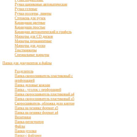
Ручки шариковые автоматические
Ручки гелевые
Ручки роллеры, линеры
Стержень для ручек
Карандаши цветные
Карандаши простые
Карандаш автоматический и грифель
Маркеры для CD дисков
Маркеры перманентные
Маркеры для доски
Текстмаркеры
Специальные маркеры
Папки для документов и файлы
Разделитель
Папка-скоросшиватель пластиковый с
перфорацией
Папка деловые кожзам
Папка - уголок с перфорацией
Папка скоросшиватель пластиковый а4
Папка скоросшиватель пластиковый а5
Скоросшиватель, обложка дело картон
Папка на резинке формат а5
Папка на резинке формат а4
Визитница
Папка-регистратор
Файлы
Папки-уголки
Папки с файлами