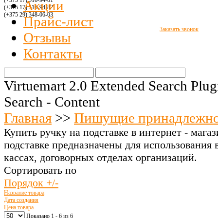
(+375 17) 516
-94-8
1
Акции
(+375 17) 516
-94-
82
(+375 29)
348-06-03
Прайс-лист
Заказать звонок
Отзывы
Контакты
Virtuemart 2.0 Extended Search Plug
Search - Content
Главная
>>
Пишущие принадлежн
Купить ручку на подставке в интернет - магази
подставке предназначены для использования 
кассах, договорных отделах организаций.
Сортировать по
Порядок +/-
Название товара
Дата создания
Цена товара
Показано 1 - 6 из 6