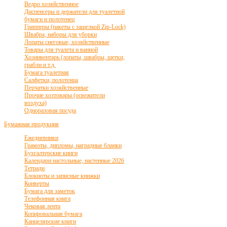
Ведро хозяйственное
Диспенсеры и держатели для туалетной
бумаги и полотенец
Грипперы (пакеты с защелкой Zip-Lock)
Швабра, наборы для уборки
Лопаты снеговые, хозяйственные
Товары для туалета и ванной
Хозинвентарь (лопаты, швабры, щетки,
грабли и т.д.
Бумага туалетная
Салфетки, полотенца
Перчатки хозяйственные
Прочие хозтовары (освежители
воздуха)
Одноразовая посуда
Бумажная продукция
Ежедневники
Грамоты, дипломы, наградные бланки
Бухгалтерские книги
Календари настольные, настенные 2026
Тетради
Блокноты и записные книжки
Конверты
Бумага для заметок
Телефонная книга
Чековая лента
Копировальная бумага
Канцелярские книги