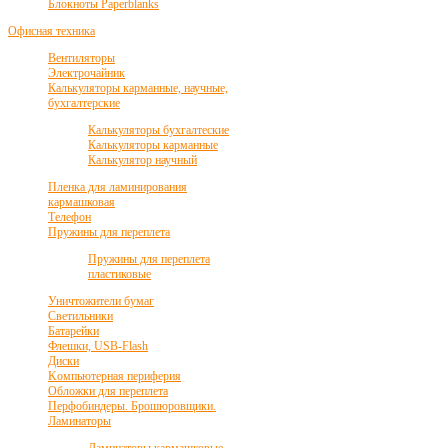
Блокноты Paperblanks
Офисная техника
Вентиляторы
Электрочайник
Калькуляторы карманные, научные,
бухгалтерские
Калькуляторы бухгалтеские
Калькуляторы карманные
Калькулятор научный
Пленка для ламинирования
кармашковая
Телефон
Пружины для переплета
Пружины для переплета
пластиковые
Уничтожители бумаг
Светильники
Батарейки
Флешки, USB-Flash
Диски
Kомпьютерная периферия
Обложки для переплета
Перфобиндеры. Брошюровщики.
Ламинаторы