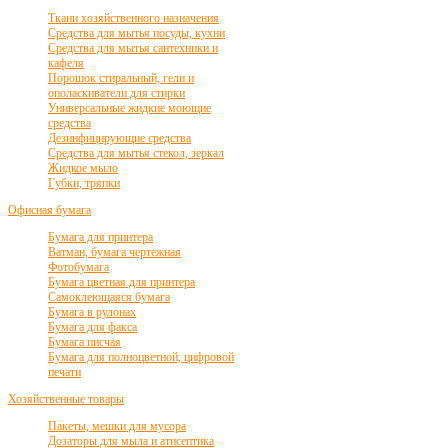
Ткани хозяйственного назначения
Средства для мытья посуды, кухни
Средства для мытья сантехники и
кафеля
Порошок стиральный, гели и
ополаскиватели для стирки
Универсальные жидкие моющие
средства
Дезинфицирующие средства
Средства для мытья стекол, зеркал
Жидкое мыло
Губки, тряпки
Офисная бумага
Бумага для принтера
Ватман, бумага чертежная
Фотобумага
Бумага цветная для принтера
Самоклеющаяся бумага
Бумага в рулонах
Бумага для факса
Бумага писчая
Бумага для полноцветной, цифровой
печати
Хозяйственные товары
Пакеты, мешки для мусора
Дозаторы для мыла и атисептика