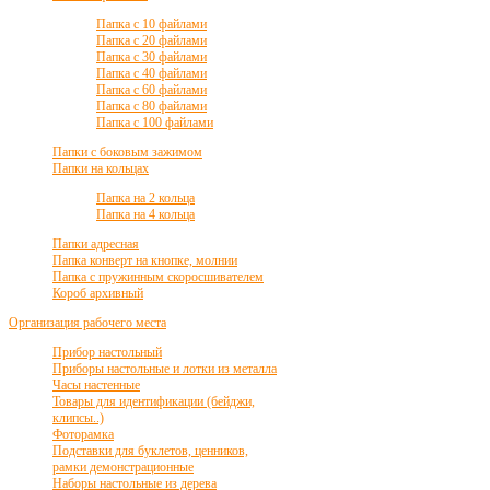
Папка с 10 файлами
Папка с 20 файлами
Папка с 30 файлами
Папка с 40 файлами
Папка с 60 файлами
Папка с 80 файлами
Папка с 100 файлами
Папки с боковым зажимом
Папки на кольцах
Папка на 2 кольца
Папка на 4 кольца
Папки адресная
Папка конверт на кнопке, молнии
Папка с пружинным скоросшивателем
Короб архивный
Организация рабочего места
Прибор настольный
Приборы настольные и лотки из металла
Часы настенные
Товары для идентификации (бейджи,
клипсы..)
Фоторамка
Подставки для буклетов, ценников,
рамки демонстрационные
Наборы настольные из дерева