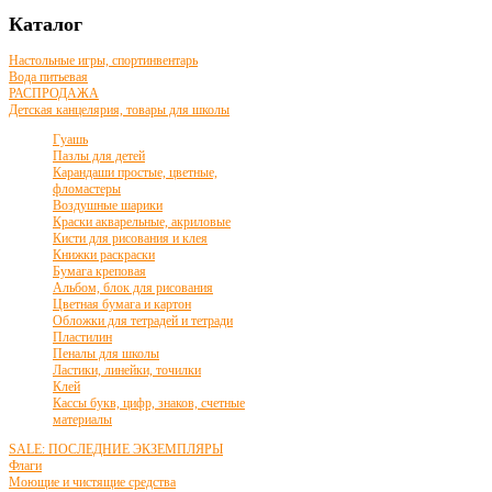
Каталог
Настольные игры, спортинвентарь
Вода питьевая
РАСПРОДАЖА
Детская канцелярия, товары для школы
Гуашь
Пазлы для детей
Карандаши простые, цветные,
фломастеры
Воздушные шарики
Краски акварельные, акриловые
Кисти для рисования и клея
Книжки раскраски
Бумага креповая
Альбом, блок для рисования
Цветная бумага и картон
Обложки для тетрадей и тетради
Пластилин
Пеналы для школы
Ластики, линейки, точилки
Клей
Кассы букв, цифр, знаков, счетные
материалы
SALE: ПОСЛЕДНИЕ ЭКЗЕМПЛЯРЫ
Флаги
Моющие и чистящие средства