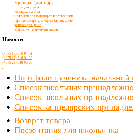
Корзина для бумаг, ведро
Лоток для бумаг
Накладка на стол
Салфетки для мониторов и оргтехники
Прочие товары для офиса (лупы, шило,
резинки для денег)
Магнитно - маркерные доски
Новости
(+375 17)
516
-94-81
(+375 17)
516
-94-82
(+375 29)
348-06-03
Портфолио ученика начальной
Список школьных принадлежно
Список школьных принадлежност
Список канцелярских принадлеж
Возврат товара
Презентация для школьника