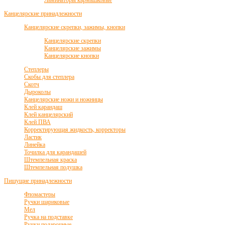
Ламинаторы кармашковые
Канцелярские принадлежности
Канцелярские скрепки, зажимы, кнопки
Канцелярские скрепки
Канцелярские зажимы
Канцелярские кнопки
Степлеры
Скобы для степлера
Скотч
Дыроколы
Канцелярские ножи и ножницы
Клей карандаш
Клей канцелярский
Клей ПВА
Корректирующая жидкость, корректоры
Ластик
Линейка
Точилка для карандашей
Штемпельная краска
Штемпельная подушка
Пишущие принадлежности
Фломастеры
Ручки шариковые
Мел
Ручка на подставке
Ручки подарочные