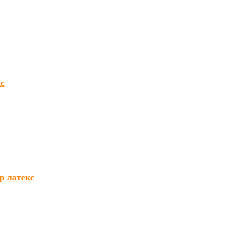
с
р латекс