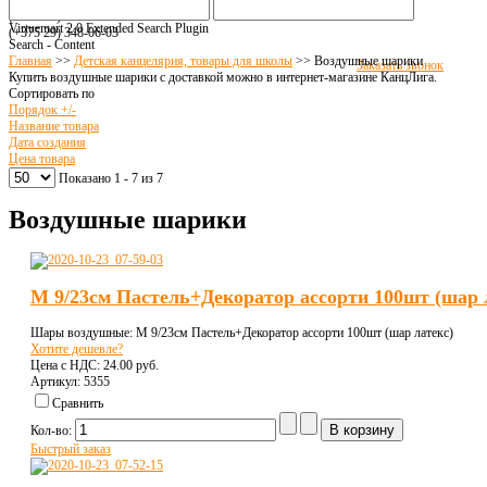
(+375 17) 516
-94-8
1
(+375 17) 516
-94-
82
Virtuemart 2.0 Extended Search Plugin
(+375 29)
348-06-03
Search - Content
Главная
>>
Детская канцелярия, товары для школы
>>
Воздушные шарики
Заказать звонок
Купить воздушные шарики с доставкой можно в интернет-магазине КанцЛига.
Сортировать по
Порядок +/-
Название товара
Дата создания
Цена товара
Показано 1 - 7 из 7
Воздушные шарики
M 9/23см Пастель+Декоратор ассорти 100шт (шар 
Шары воздушные: M 9/23см Пастель+Декоратор ассорти 100шт (шар латекс)
Хотите дешевле?
Цена с НДС:
24.00 pуб.
Артикул: 5355
Сравнить
Кол-во:
Быстрый заказ