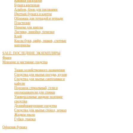
Книжки раскраски
Бумага креповая
Альбом, блок для рисования
Цветная бумага и картон
Обложки для тетрадей и тетради
Пластилин
Пеналы для школы
Ластики, линейки, точилки
Клей
Кассы букв, цифр, знаков, счетные
материалы
SALE: ПОСЛЕДНИЕ ЭКЗЕМПЛЯРЫ
Флаги
Моющие и чистящие средства
Ткани хозяйственного назначения
Средства для мытья посуды, кухни
Средства для мытья сантехники и
кафеля
Порошок стиральный, гели и
ополаскиватели для стирки
Универсальные жидкие моющие
средства
Дезинфицирующие средства
Средства для мытья стекол, зеркал
Жидкое мыло
Губки, тряпки
Офисная бумага