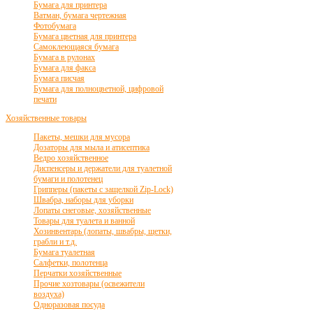
Бумага для принтера
Ватман, бумага чертежная
Фотобумага
Бумага цветная для принтера
Самоклеющаяся бумага
Бумага в рулонах
Бумага для факса
Бумага писчая
Бумага для полноцветной, цифровой
печати
Хозяйственные товары
Пакеты, мешки для мусора
Дозаторы для мыла и атисептика
Ведро хозяйственное
Диспенсеры и держатели для туалетной
бумаги и полотенец
Грипперы (пакеты с защелкой Zip-Lock)
Швабра, наборы для уборки
Лопаты снеговые, хозяйственные
Товары для туалета и ванной
Хозинвентарь (лопаты, швабры, щетки,
грабли и т.д.
Бумага туалетная
Салфетки, полотенца
Перчатки хозяйственные
Прочие хозтовары (освежители
воздуха)
Одноразовая посуда