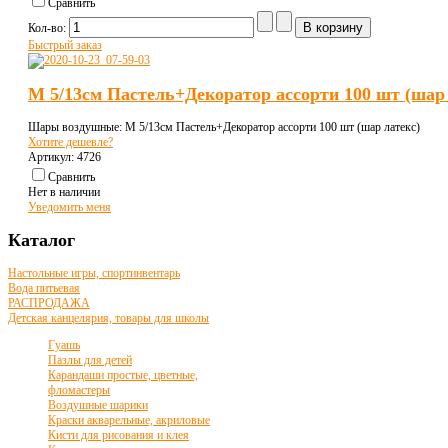
Сравнить
Кол-во:
Быстрый заказ
M 5/13см Пастель+Декоратор ассорти 100 шт (шар 
Шары воздушные: M 5/13см Пастель+Декоратор ассорти 100 шт (шар латекс)
Хотите дешевле?
Артикул: 4726
Сравнить
Нет в наличии
Уведомить меня
Каталог
Настольные игры, спортинвентарь
Вода питьевая
РАСПРОДАЖА
Детская канцелярия, товары для школы
Гуашь
Пазлы для детей
Карандаши простые, цветные,
фломастеры
Воздушные шарики
Краски акварельные, акриловые
Кисти для рисования и клея