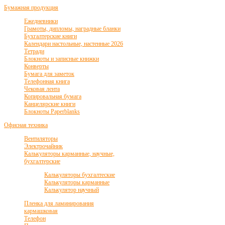
Бумажная продукция
Ежедневники
Грамоты, дипломы, наградные бланки
Бухгалтерские книги
Календари настольные, настенные 2026
Тетради
Блокноты и записные книжки
Конверты
Бумага для заметок
Телефонная книга
Чековая лента
Копировальная бумага
Канцелярские книги
Блокноты Paperblanks
Офисная техника
Вентиляторы
Электрочайник
Калькуляторы карманные, научные,
бухгалтерские
Калькуляторы бухгалтеские
Калькуляторы карманные
Калькулятор научный
Пленка для ламинирования
кармашковая
Телефон