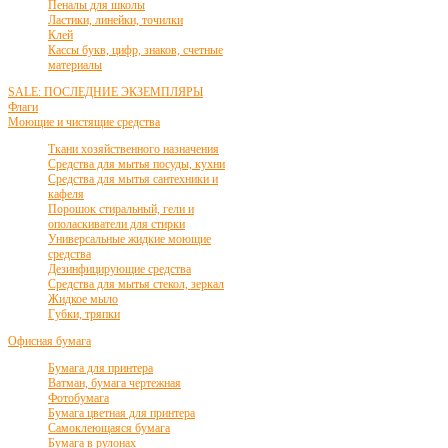
Пеналы для школы
Ластики, линейки, точилки
Клей
Кассы букв, цифр, знаков, счетные
материалы
SALE: ПОСЛЕДНИЕ ЭКЗЕМПЛЯРЫ
Флаги
Моющие и чистящие средства
Ткани хозяйственного назначения
Средства для мытья посуды, кухни
Средства для мытья сантехники и
кафеля
Порошок стиральный, гели и
ополаскиватели для стирки
Универсальные жидкие моющие
средства
Дезинфицирующие средства
Средства для мытья стекол, зеркал
Жидкое мыло
Губки, тряпки
Офисная бумага
Бумага для принтера
Ватман, бумага чертежная
Фотобумага
Бумага цветная для принтера
Самоклеющаяся бумага
Бумага в рулонах