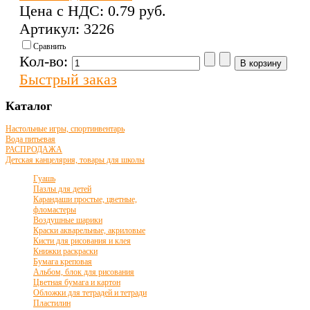
Цена с НДС:
0.79 pуб.
Артикул: 3226
Сравнить
Кол-во:
Быстрый заказ
Каталог
Настольные игры, спортинвентарь
Вода питьевая
РАСПРОДАЖА
Детская канцелярия, товары для школы
Гуашь
Пазлы для детей
Карандаши простые, цветные,
фломастеры
Воздушные шарики
Краски акварельные, акриловые
Кисти для рисования и клея
Книжки раскраски
Бумага креповая
Альбом, блок для рисования
Цветная бумага и картон
Обложки для тетрадей и тетради
Пластилин