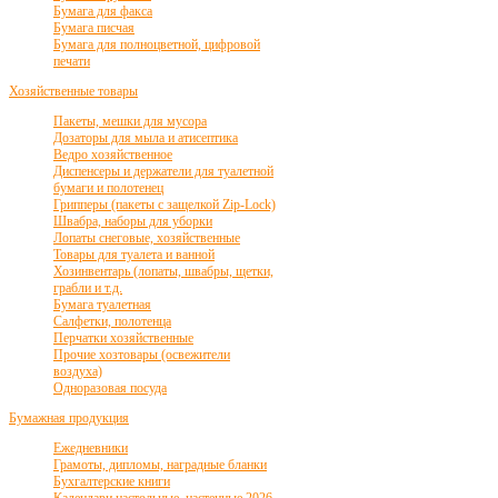
Бумага для факса
Бумага писчая
Бумага для полноцветной, цифровой
печати
Хозяйственные товары
Пакеты, мешки для мусора
Дозаторы для мыла и атисептика
Ведро хозяйственное
Диспенсеры и держатели для туалетной
бумаги и полотенец
Грипперы (пакеты с защелкой Zip-Lock)
Швабра, наборы для уборки
Лопаты снеговые, хозяйственные
Товары для туалета и ванной
Хозинвентарь (лопаты, швабры, щетки,
грабли и т.д.
Бумага туалетная
Салфетки, полотенца
Перчатки хозяйственные
Прочие хозтовары (освежители
воздуха)
Одноразовая посуда
Бумажная продукция
Ежедневники
Грамоты, дипломы, наградные бланки
Бухгалтерские книги
Календари настольные, настенные 2026