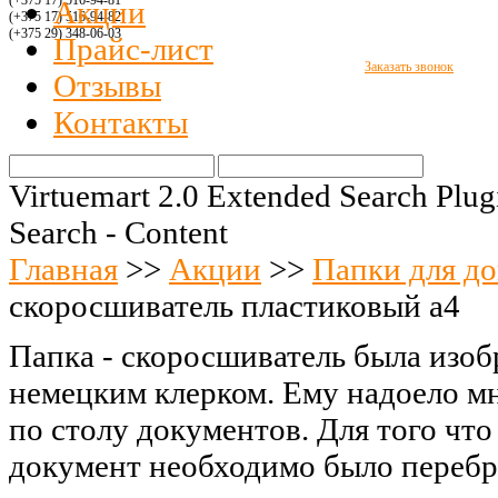
(+375 17) 516
-94-8
1
Акции
(+375 17) 516
-94-
82
(+375 29)
348-06-03
Прайс-лист
Заказать звонок
Отзывы
Контакты
Virtuemart 2.0 Extended Search Plug
Search - Content
Главная
>>
Акции
>>
Папки для д
скоросшиватель пластиковый а4
Папка - скоросшиватель была изоб
немецким клерком. Ему надоело м
по столу документов. Для того что
документ необходимо было перебр