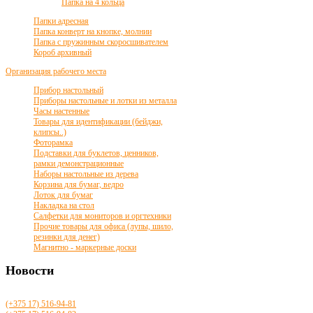
Папка на 4 кольца
Папки адресная
Папка конверт на кнопке, молнии
Папка с пружинным скоросшивателем
Короб архивный
Организация рабочего места
Прибор настольный
Приборы настольные и лотки из металла
Часы настенные
Товары для идентификации (бейджи,
клипсы..)
Фоторамка
Подставки для буклетов, ценников,
рамки демонстрационные
Наборы настольные из дерева
Корзина для бумаг, ведро
Лоток для бумаг
Накладка на стол
Салфетки для мониторов и оргтехники
Прочие товары для офиса (лупы, шило,
резинки для денег)
Магнитно - маркерные доски
Новости
(+375 17)
516
-94-81