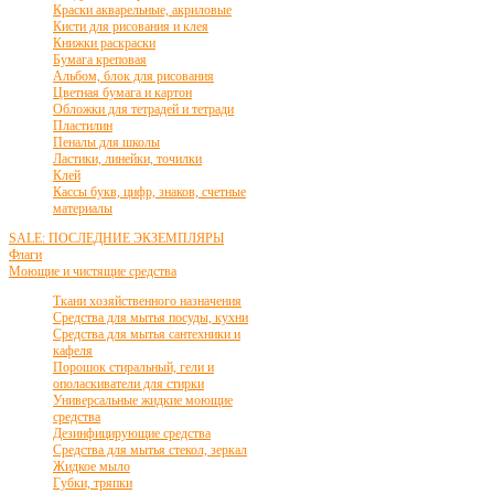
Краски акварельные, акриловые
Кисти для рисования и клея
Книжки раскраски
Бумага креповая
Альбом, блок для рисования
Цветная бумага и картон
Обложки для тетрадей и тетради
Пластилин
Пеналы для школы
Ластики, линейки, точилки
Клей
Кассы букв, цифр, знаков, счетные
материалы
SALE: ПОСЛЕДНИЕ ЭКЗЕМПЛЯРЫ
Флаги
Моющие и чистящие средства
Ткани хозяйственного назначения
Средства для мытья посуды, кухни
Средства для мытья сантехники и
кафеля
Порошок стиральный, гели и
ополаскиватели для стирки
Универсальные жидкие моющие
средства
Дезинфицирующие средства
Средства для мытья стекол, зеркал
Жидкое мыло
Губки, тряпки