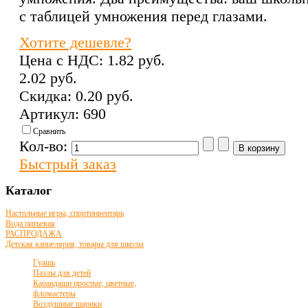
с таблицей умножения перед глазами.
Хотите дешевле?
Цена с НДС:
1.82 pуб.
2.02 pуб.
Скидка:
0.20 pуб.
Артикул: 690
Сравнить
Кол-во:
Быстрый заказ
Каталог
Настольные игры, спортинвентарь
Вода питьевая
РАСПРОДАЖА
Детская канцелярия, товары для школы
Гуашь
Пазлы для детей
Карандаши простые, цветные,
фломастеры
Воздушные шарики