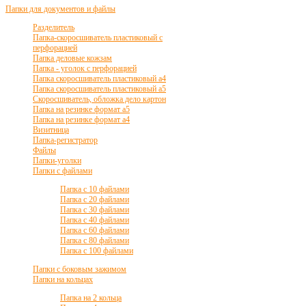
Папки для документов и файлы
Разделитель
Папка-скоросшиватель пластиковый с
перфорацией
Папка деловые кожзам
Папка - уголок с перфорацией
Папка скоросшиватель пластиковый а4
Папка скоросшиватель пластиковый а5
Скоросшиватель, обложка дело картон
Папка на резинке формат а5
Папка на резинке формат а4
Визитница
Папка-регистратор
Файлы
Папки-уголки
Папки с файлами
Папка с 10 файлами
Папка с 20 файлами
Папка с 30 файлами
Папка с 40 файлами
Папка с 60 файлами
Папка с 80 файлами
Папка с 100 файлами
Папки с боковым зажимом
Папки на кольцах
Папка на 2 кольца