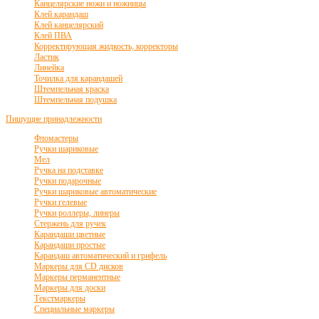
Канцелярские ножи и ножницы
Клей карандаш
Клей канцелярский
Клей ПВА
Корректирующая жидкость, корректоры
Ластик
Линейка
Точилка для карандашей
Штемпельная краска
Штемпельная подушка
Пишущие принадлежности
Фломастеры
Ручки шариковые
Мел
Ручка на подставке
Ручки подарочные
Ручки шариковые автоматические
Ручки гелевые
Ручки роллеры, линеры
Стержень для ручек
Карандаши цветные
Карандаши простые
Карандаш автоматический и грифель
Маркеры для CD дисков
Маркеры перманентные
Маркеры для доски
Текстмаркеры
Специальные маркеры