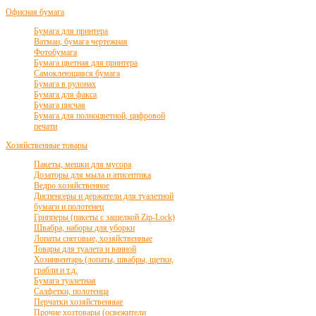
Офисная бумага
Бумага для принтера
Ватман, бумага чертежная
Фотобумага
Бумага цветная для принтера
Самоклеющаяся бумага
Бумага в рулонах
Бумага для факса
Бумага писчая
Бумага для полноцветной, цифровой
печати
Хозяйственные товары
Пакеты, мешки для мусора
Дозаторы для мыла и атисептика
Ведро хозяйственное
Диспенсеры и держатели для туалетной
бумаги и полотенец
Грипперы (пакеты с защелкой Zip-Lock)
Швабра, наборы для уборки
Лопаты снеговые, хозяйственные
Товары для туалета и ванной
Хозинвентарь (лопаты, швабры, щетки,
грабли и т.д.
Бумага туалетная
Салфетки, полотенца
Перчатки хозяйственные
Прочие хозтовары (освежители