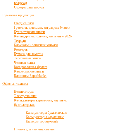
воздуха)
Одноразовая посуда
Бумажная продукция
Ежедневники
Грамоты, дипломы, наградные бланки
Бухгалтерские книги
Календари настольные, настенные 2026
Тетради
Блокноты и записные книжки
Конверты
Бумага для заметок
Телефонная книга
Чековая лента
Копировальная бумага
Канцелярские книги
Блокноты Paperblanks
Офисная техника
Вентиляторы
Электрочайник
Калькуляторы карманные, научные,
бухгалтерские
Калькуляторы бухгалтеские
Калькуляторы карманные
Калькулятор научный
Пленка для ламинирования