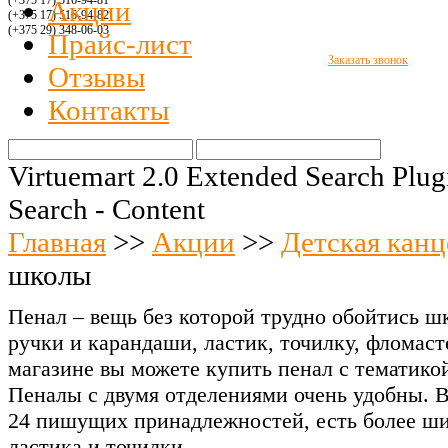
(+375 17) 516
-94-8
1
Акции
(+375 17) 516
-94-
82
(+375 29)
348-06-03
Прайс-лист
Заказать звонок
Отзывы
Контакты
Virtuemart 2.0 Extended Search Plug
Search - Content
Главная
>>
Акции
>>
Детская канц
школы
Пенал – вещь без которой трудно обойтись ш
ручки и карандаши, ластик, точилку, фломаст
магазине вы можете купить пенал с тематикой
Пеналы с двумя отделениями очень удобны. 
24 пишущих принадлежностей, есть более ши
ластика и точилки.