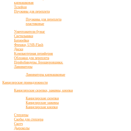
кармашковая
Телефон
Пружины для переплета
Пружины для переплета
пластиковые
Уничтожители бумаг
Светильники
Батарейки
Флешки, USB-Flash
Диски
Kомпьютерная периферия
Обложки для переплета
Перфобиндеры. Брошюровщики.
Ламинаторы
Ламинаторы кармашковые
Канцелярские принадлежности
Канцелярские скрепки, зажимы, кнопки
Канцелярские скрепки
Канцелярские зажимы
Канцелярские кнопки
Степлеры
Скобы для степлера
Скотч
Дыроколы