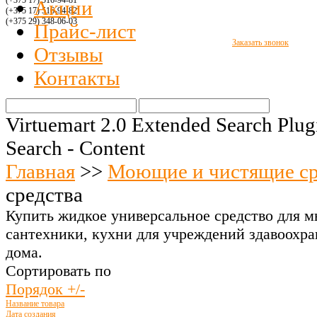
(+375 17) 516
-94-8
1
Акции
(+375 17) 516
-94-
82
(+375 29)
348-06-03
Прайс-лист
Заказать звонок
Отзывы
Контакты
Virtuemart 2.0 Extended Search Plug
Search - Content
Главная
>>
Моющие и чистящие ср
средства
Купить жидкое универсальное средство для мы
сантехники, кухни для учреждений здавоохра
дома.
Сортировать по
Порядок +/-
Название товара
Дата создания