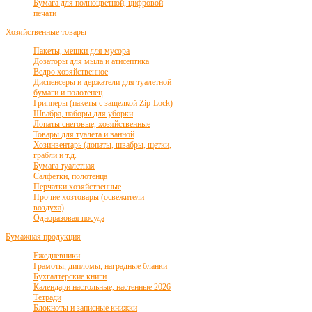
Бумага для полноцветной, цифровой
печати
Хозяйственные товары
Пакеты, мешки для мусора
Дозаторы для мыла и атисептика
Ведро хозяйственное
Диспенсеры и держатели для туалетной
бумаги и полотенец
Грипперы (пакеты с защелкой Zip-Lock)
Швабра, наборы для уборки
Лопаты снеговые, хозяйственные
Товары для туалета и ванной
Хозинвентарь (лопаты, швабры, щетки,
грабли и т.д.
Бумага туалетная
Салфетки, полотенца
Перчатки хозяйственные
Прочие хозтовары (освежители
воздуха)
Одноразовая посуда
Бумажная продукция
Ежедневники
Грамоты, дипломы, наградные бланки
Бухгалтерские книги
Календари настольные, настенные 2026
Тетради
Блокноты и записные книжки