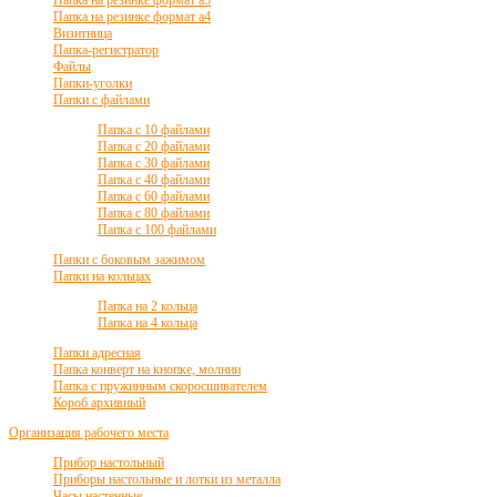
Папка на резинке формат а4
Визитница
Папка-регистратор
Файлы
Папки-уголки
Папки с файлами
Папка с 10 файлами
Папка с 20 файлами
Папка с 30 файлами
Папка с 40 файлами
Папка с 60 файлами
Папка с 80 файлами
Папка с 100 файлами
Папки с боковым зажимом
Папки на кольцах
Папка на 2 кольца
Папка на 4 кольца
Папки адресная
Папка конверт на кнопке, молнии
Папка с пружинным скоросшивателем
Короб архивный
Организация рабочего места
Прибор настольный
Приборы настольные и лотки из металла
Часы настенные