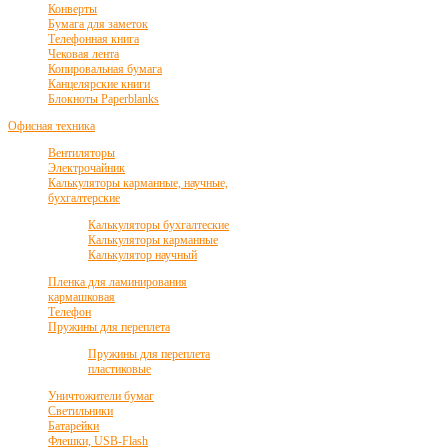
Конверты
Бумага для заметок
Телефонная книга
Чековая лента
Копировальная бумага
Канцелярские книги
Блокноты Paperblanks
Офисная техника
Вентиляторы
Электрочайник
Калькуляторы карманные, научные,
бухгалтерские
Калькуляторы бухгалтеские
Калькуляторы карманные
Калькулятор научный
Пленка для ламинирования
кармашковая
Телефон
Пружины для переплета
Пружины для переплета
пластиковые
Уничтожители бумаг
Светильники
Батарейки
Флешки, USB-Flash