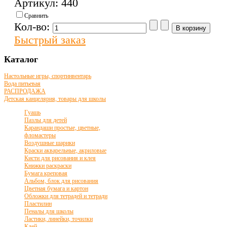
Артикул: 440
Сравнить
Кол-во:
Быстрый заказ
Каталог
Настольные игры, спортинвентарь
Вода питьевая
РАСПРОДАЖА
Детская канцелярия, товары для школы
Гуашь
Пазлы для детей
Карандаши простые, цветные,
фломастеры
Воздушные шарики
Краски акварельные, акриловые
Кисти для рисования и клея
Книжки раскраски
Бумага креповая
Альбом, блок для рисования
Цветная бумага и картон
Обложки для тетрадей и тетради
Пластилин
Пеналы для школы
Ластики, линейки, точилки
Клей