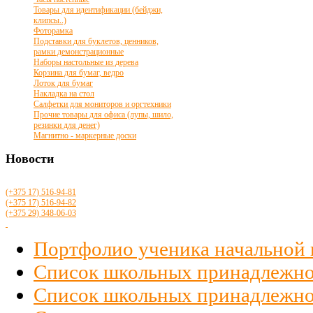
Товары для идентификации (бейджи,
клипсы..)
Фоторамка
Подставки для буклетов, ценников,
рамки демонстрационные
Наборы настольные из дерева
Корзина для бумаг, ведро
Лоток для бумаг
Накладка на стол
Салфетки для мониторов и оргтехники
Прочие товары для офиса (лупы, шило,
резинки для денег)
Магнитно - маркерные доски
Новости
(+375 17)
516
-94-81
(+375 17)
516
-94-82
(+375 29)
348-06-03
Портфолио ученика начальной
Список школьных принадлежно
Список школьных принадлежност