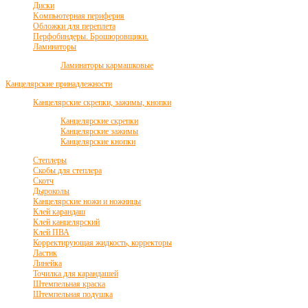
Диски
Kомпьютерная периферия
Обложки для переплета
Перфобиндеры. Брошюровщики.
Ламинаторы
Ламинаторы кармашковые
Канцелярские принадлежности
Канцелярские скрепки, зажимы, кнопки
Канцелярские скрепки
Канцелярские зажимы
Канцелярские кнопки
Степлеры
Скобы для степлера
Скотч
Дыроколы
Канцелярские ножи и ножницы
Клей карандаш
Клей канцелярский
Клей ПВА
Корректирующая жидкость, корректоры
Ластик
Линейка
Точилка для карандашей
Штемпельная краска
Штемпельная подушка