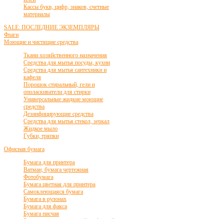
Кассы букв, цифр, знаков, счетные
материалы
SALE: ПОСЛЕДНИЕ ЭКЗЕМПЛЯРЫ
Флаги
Моющие и чистящие средства
Ткани хозяйственного назначения
Средства для мытья посуды, кухни
Средства для мытья сантехники и
кафеля
Порошок стиральный, гели и
ополаскиватели для стирки
Универсальные жидкие моющие
средства
Дезинфицирующие средства
Средства для мытья стекол, зеркал
Жидкое мыло
Губки, тряпки
Офисная бумага
Бумага для принтера
Ватман, бумага чертежная
Фотобумага
Бумага цветная для принтера
Самоклеющаяся бумага
Бумага в рулонах
Бумага для факса
Бумага писчая