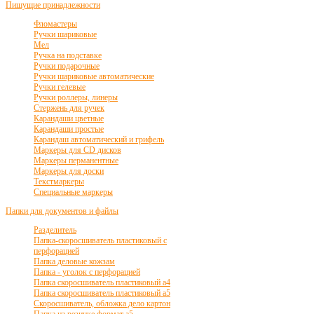
Пишущие принадлежности
Фломастеры
Ручки шариковые
Мел
Ручка на подставке
Ручки подарочные
Ручки шариковые автоматические
Ручки гелевые
Ручки роллеры, линеры
Стержень для ручек
Карандаши цветные
Карандаши простые
Карандаш автоматический и грифель
Маркеры для CD дисков
Маркеры перманентные
Маркеры для доски
Текстмаркеры
Специальные маркеры
Папки для документов и файлы
Разделитель
Папка-скоросшиватель пластиковый с
перфорацией
Папка деловые кожзам
Папка - уголок с перфорацией
Папка скоросшиватель пластиковый а4
Папка скоросшиватель пластиковый а5
Скоросшиватель, обложка дело картон
Папка на резинке формат а5