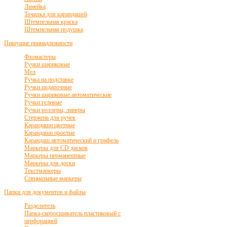
Линейка
Точилка для карандашей
Штемпельная краска
Штемпельная подушка
Пишущие принадлежности
Фломастеры
Ручки шариковые
Мел
Ручка на подставке
Ручки подарочные
Ручки шариковые автоматические
Ручки гелевые
Ручки роллеры, линеры
Стержень для ручек
Карандаши цветные
Карандаши простые
Карандаш автоматический и грифель
Маркеры для CD дисков
Маркеры перманентные
Маркеры для доски
Текстмаркеры
Специальные маркеры
Папки для документов и файлы
Разделитель
Папка-скоросшиватель пластиковый с
перфорацией