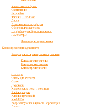
Уничтожители бумаг
Светильники
Батарейки
Флешки, USB-Flash
Диски
Kомпьютерная периферия
Обложки для переплета
Перфобиндеры. Брошюровщики.
Ламинаторы
Ламинаторы кармашковые
Канцелярские принадлежности
Канцелярские скрепки, зажимы, кнопки
Канцелярские скрепки
Канцелярские зажимы
Канцелярские кнопки
Степлеры
Скобы для степлера
Скотч
Дыроколы
Канцелярские ножи и ножницы
Клей карандаш
Клей канцелярский
Клей ПВА
Корректирующая жидкость, корректоры
Ластик