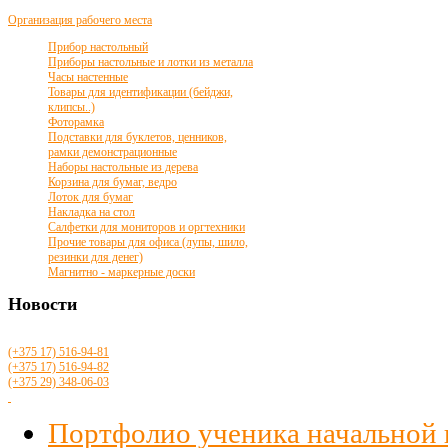
Организация рабочего места
Прибор настольный
Приборы настольные и лотки из металла
Часы настенные
Товары для идентификации (бейджи,
клипсы..)
Фоторамка
Подставки для буклетов, ценников,
рамки демонстрационные
Наборы настольные из дерева
Корзина для бумаг, ведро
Лоток для бумаг
Накладка на стол
Салфетки для мониторов и оргтехники
Прочие товары для офиса (лупы, шило,
резинки для денег)
Магнитно - маркерные доски
Новости
(+375 17)
516
-94-81
(+375 17)
516
-94-82
(+375 29)
348-06-03
Портфолио ученика начальной