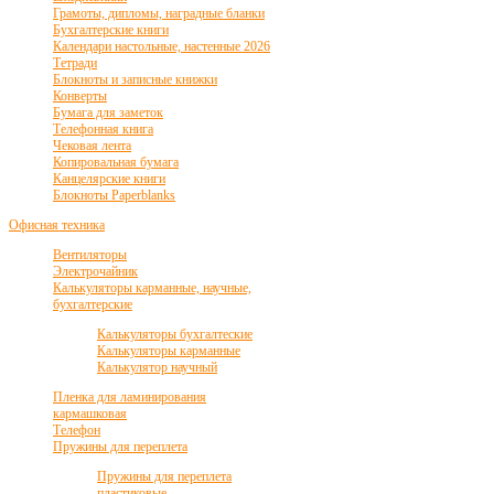
Грамоты, дипломы, наградные бланки
Бухгалтерские книги
Календари настольные, настенные 2026
Тетради
Блокноты и записные книжки
Конверты
Бумага для заметок
Телефонная книга
Чековая лента
Копировальная бумага
Канцелярские книги
Блокноты Paperblanks
Офисная техника
Вентиляторы
Электрочайник
Калькуляторы карманные, научные,
бухгалтерские
Калькуляторы бухгалтеские
Калькуляторы карманные
Калькулятор научный
Пленка для ламинирования
кармашковая
Телефон
Пружины для переплета
Пружины для переплета
пластиковые