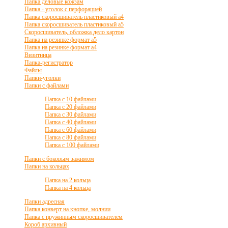
Папка деловые кожзам
Папка - уголок с перфорацией
Папка скоросшиватель пластиковый а4
Папка скоросшиватель пластиковый а5
Скоросшиватель, обложка дело картон
Папка на резинке формат а5
Папка на резинке формат а4
Визитница
Папка-регистратор
Файлы
Папки-уголки
Папки с файлами
Папка с 10 файлами
Папка с 20 файлами
Папка с 30 файлами
Папка с 40 файлами
Папка с 60 файлами
Папка с 80 файлами
Папка с 100 файлами
Папки с боковым зажимом
Папки на кольцах
Папка на 2 кольца
Папка на 4 кольца
Папки адресная
Папка конверт на кнопке, молнии
Папка с пружинным скоросшивателем
Короб архивный