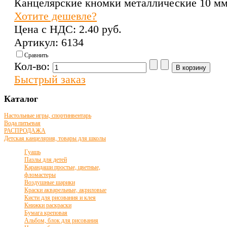
Канцелярские кномки металлические 10 мм
Хотите дешевле?
Цена с НДС:
2.40 pуб.
Артикул: 6134
Сравнить
Кол-во:
Быстрый заказ
Каталог
Настольные игры, спортинвентарь
Вода питьевая
РАСПРОДАЖА
Детская канцелярия, товары для школы
Гуашь
Пазлы для детей
Карандаши простые, цветные,
фломастеры
Воздушные шарики
Краски акварельные, акриловые
Кисти для рисования и клея
Книжки раскраски
Бумага креповая
Альбом, блок для рисования