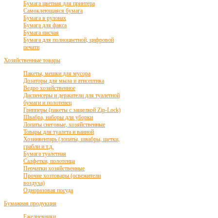
Бумага цветная для принтера
Самоклеющаяся бумага
Бумага в рулонах
Бумага для факса
Бумага писчая
Бумага для полноцветной, цифровой
печати
Хозяйственные товары
Пакеты, мешки для мусора
Дозаторы для мыла и атисептика
Ведро хозяйственное
Диспенсеры и держатели для туалетной
бумаги и полотенец
Грипперы (пакеты с защелкой Zip-Lock)
Швабра, наборы для уборки
Лопаты снеговые, хозяйственные
Товары для туалета и ванной
Хозинвентарь (лопаты, швабры, щетки,
грабли и т.д.
Бумага туалетная
Салфетки, полотенца
Перчатки хозяйственные
Прочие хозтовары (освежители
воздуха)
Одноразовая посуда
Бумажная продукция
Ежедневники