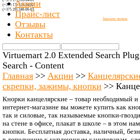
(+375 17) 516
-94-8
1
Акции
(+375 17) 516
-94-
82
(+375 29)
348-06-03
Прайс-лист
Заказать звонок
Отзывы
Контакты
Virtuemart 2.0 Extended Search Plug
Search - Content
Главная
>>
Акции
>>
Канцелярски
скрепки, зажимы, кнопки
>>
Канце
Кнорки канцелярские – товар необходимый и 
интернет-магазине вы можете купить как кн
так и силовые, так называемые кнопки-гвозд
на стене в офисе, плакат в школе – в этом на
кнопки. Бесплатная доставка, наличный, без
в дополнение к купленнным канцтоварам, сд