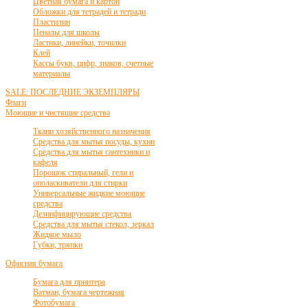
Цветная бумага и картон
Обложки для тетрадей и тетради
Пластилин
Пеналы для школы
Ластики, линейки, точилки
Клей
Кассы букв, цифр, знаков, счетные
материалы
SALE: ПОСЛЕДНИЕ ЭКЗЕМПЛЯРЫ
Флаги
Моющие и чистящие средства
Ткани хозяйственного назначения
Средства для мытья посуды, кухни
Средства для мытья сантехники и
кафеля
Порошок стиральный, гели и
ополаскиватели для стирки
Универсальные жидкие моющие
средства
Дезинфицирующие средства
Средства для мытья стекол, зеркал
Жидкое мыло
Губки, тряпки
Офисная бумага
Бумага для принтера
Ватман, бумага чертежная
Фотобумага