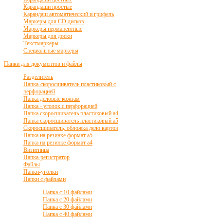
Карандаши простые
Карандаш автоматический и грифель
Маркеры для CD дисков
Маркеры перманентные
Маркеры для доски
Текстмаркеры
Специальные маркеры
Папки для документов и файлы
Разделитель
Папка-скоросшиватель пластиковый с
перфорацией
Папка деловые кожзам
Папка - уголок с перфорацией
Папка скоросшиватель пластиковый а4
Папка скоросшиватель пластиковый а5
Скоросшиватель, обложка дело картон
Папка на резинке формат а5
Папка на резинке формат а4
Визитница
Папка-регистратор
Файлы
Папки-уголки
Папки с файлами
Папка с 10 файлами
Папка с 20 файлами
Папка с 30 файлами
Папка с 40 файлами