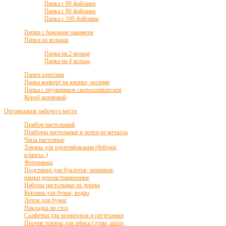
Папка с 60 файлами
Папка с 80 файлами
Папка с 100 файлами
Папки с боковым зажимом
Папки на кольцах
Папка на 2 кольца
Папка на 4 кольца
Папки адресная
Папка конверт на кнопке, молнии
Папка с пружинным скоросшивателем
Короб архивный
Организация рабочего места
Прибор настольный
Приборы настольные и лотки из металла
Часы настенные
Товары для идентификации (бейджи,
клипсы..)
Фоторамка
Подставки для буклетов, ценников,
рамки демонстрационные
Наборы настольные из дерева
Корзина для бумаг, ведро
Лоток для бумаг
Накладка на стол
Салфетки для мониторов и оргтехники
Прочие товары для офиса (лупы, шило,