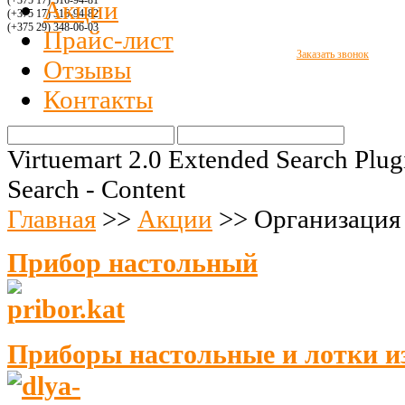
(+375 17) 516
-94-8
1
Акции
(+375 17) 516
-94-
82
(+375 29)
348-06-03
Прайс-лист
Заказать звонок
Отзывы
Контакты
Virtuemart 2.0 Extended Search Plug
Search - Content
Главная
>>
Акции
>>
Организация 
Прибор настольный
Приборы настольные и лотки и