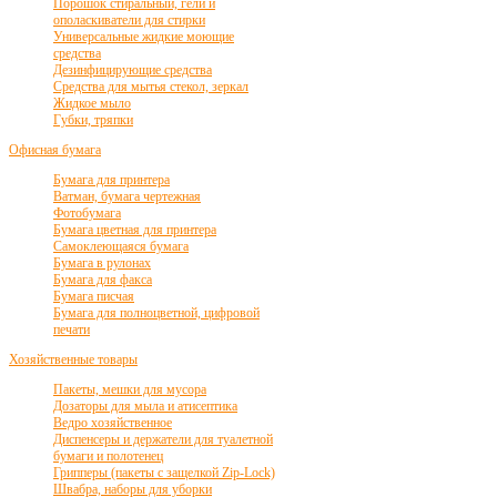
Порошок стиральный, гели и
ополаскиватели для стирки
Универсальные жидкие моющие
средства
Дезинфицирующие средства
Средства для мытья стекол, зеркал
Жидкое мыло
Губки, тряпки
Офисная бумага
Бумага для принтера
Ватман, бумага чертежная
Фотобумага
Бумага цветная для принтера
Самоклеющаяся бумага
Бумага в рулонах
Бумага для факса
Бумага писчая
Бумага для полноцветной, цифровой
печати
Хозяйственные товары
Пакеты, мешки для мусора
Дозаторы для мыла и атисептика
Ведро хозяйственное
Диспенсеры и держатели для туалетной
бумаги и полотенец
Грипперы (пакеты с защелкой Zip-Lock)
Швабра, наборы для уборки