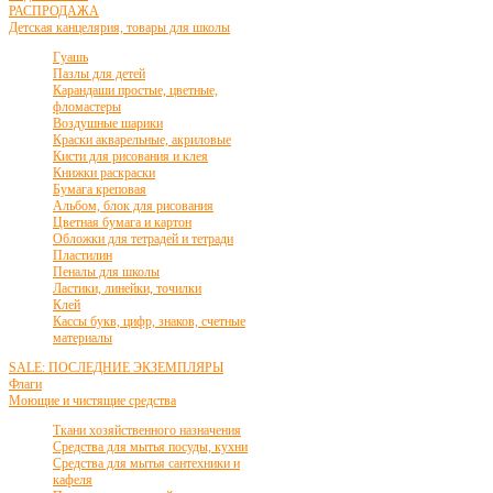
РАСПРОДАЖА
Детская канцелярия, товары для школы
Гуашь
Пазлы для детей
Карандаши простые, цветные,
фломастеры
Воздушные шарики
Краски акварельные, акриловые
Кисти для рисования и клея
Книжки раскраски
Бумага креповая
Альбом, блок для рисования
Цветная бумага и картон
Обложки для тетрадей и тетради
Пластилин
Пеналы для школы
Ластики, линейки, точилки
Клей
Кассы букв, цифр, знаков, счетные
материалы
SALE: ПОСЛЕДНИЕ ЭКЗЕМПЛЯРЫ
Флаги
Моющие и чистящие средства
Ткани хозяйственного назначения
Средства для мытья посуды, кухни
Средства для мытья сантехники и
кафеля