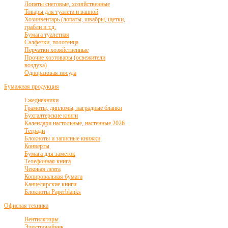
Лопаты снеговые, хозяйственные
Товары для туалета и ванной
Хозинвентарь (лопаты, швабры, щетки,
грабли и т.д.
Бумага туалетная
Салфетки, полотенца
Перчатки хозяйственные
Прочие хозтовары (освежители
воздуха)
Одноразовая посуда
Бумажная продукция
Ежедневники
Грамоты, дипломы, наградные бланки
Бухгалтерские книги
Календари настольные, настенные 2026
Тетради
Блокноты и записные книжки
Конверты
Бумага для заметок
Телефонная книга
Чековая лента
Копировальная бумага
Канцелярские книги
Блокноты Paperblanks
Офисная техника
Вентиляторы
Электрочайник