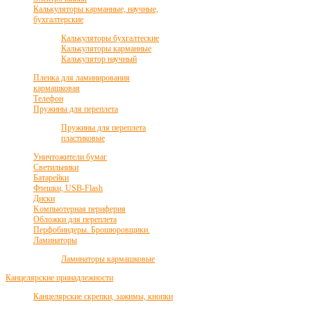
Калькуляторы карманные, научные,
бухгалтерские
Калькуляторы бухгалтеские
Калькуляторы карманные
Калькулятор научный
Пленка для ламинирования
кармашковая
Телефон
Пружины для переплета
Пружины для переплета
пластиковые
Уничтожители бумаг
Светильники
Батарейки
Флешки, USB-Flash
Диски
Kомпьютерная периферия
Обложки для переплета
Перфобиндеры. Брошюровщики.
Ламинаторы
Ламинаторы кармашковые
Канцелярские принадлежности
Канцелярские скрепки, зажимы, кнопки