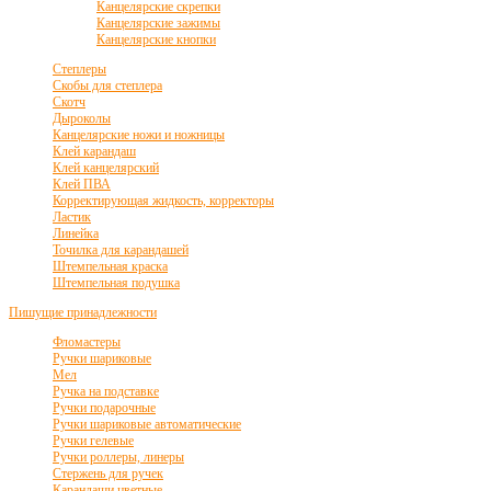
Канцелярские скрепки
Канцелярские зажимы
Канцелярские кнопки
Степлеры
Скобы для степлера
Скотч
Дыроколы
Канцелярские ножи и ножницы
Клей карандаш
Клей канцелярский
Клей ПВА
Корректирующая жидкость, корректоры
Ластик
Линейка
Точилка для карандашей
Штемпельная краска
Штемпельная подушка
Пишущие принадлежности
Фломастеры
Ручки шариковые
Мел
Ручка на подставке
Ручки подарочные
Ручки шариковые автоматические
Ручки гелевые
Ручки роллеры, линеры
Стержень для ручек
Карандаши цветные