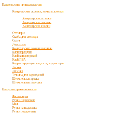
Канцелярские принадлежности
Канцелярские скрепки, зажимы, кнопки
Канцелярские скрепки
Канцелярские зажимы
Канцелярские кнопки
Степлеры
Скобы для степлера
Скотч
Дыроколы
Канцелярские ножи и ножницы
Клей карандаш
Клей канцелярский
Клей ПВА
Корректирующая жидкость, корректоры
Ластик
Линейка
Точилка для карандашей
Штемпельная краска
Штемпельная подушка
Пишущие принадлежности
Фломастеры
Ручки шариковые
Мел
Ручка на подставке
Ручки подарочные