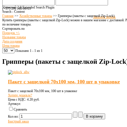
(+375 17) 516
-94-8
1
(+375 17) 516
-94-
82
Virtuemart 2.0 Extended Search Plugin
(+375 29)
348-06-03
Search - Content
Главная
>>
Хозяйственные товары
>>
Грипперы (пакеты с защелкой Zip-Lock)
Заказать звонок
Купить грипперы (пакеты с защелкой Zip-Lock) можно в нашем магазине с доставкой. 
по величине товары.
Сортировать по
Порядок +/-
Название товара
Дата создания
Цена товара
Показано 1 - 1 из 1
Грипперы (пакеты с защелкой Zip-Lock
Пакет с защелкой 70х100 мм, 100 шт в упаковке
Пакет с защелкой 70х100 мм, 100 шт в упаковке
Хотите дешевле?
Цена с НДС:
4.20 pуб.
Артикул:
Сравнить
Кол-во:
Быстрый заказ