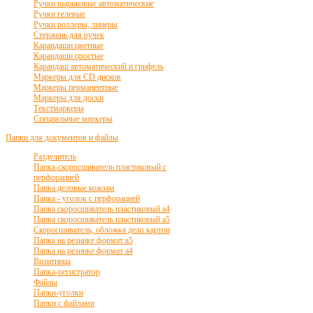
Ручки шариковые автоматические
Ручки гелевые
Ручки роллеры, линеры
Стержень для ручек
Карандаши цветные
Карандаши простые
Карандаш автоматический и грифель
Маркеры для CD дисков
Маркеры перманентные
Маркеры для доски
Текстмаркеры
Специальные маркеры
Папки для документов и файлы
Разделитель
Папка-скоросшиватель пластиковый с
перфорацией
Папка деловые кожзам
Папка - уголок с перфорацией
Папка скоросшиватель пластиковый а4
Папка скоросшиватель пластиковый а5
Скоросшиватель, обложка дело картон
Папка на резинке формат а5
Папка на резинке формат а4
Визитница
Папка-регистратор
Файлы
Папки-уголки
Папки с файлами