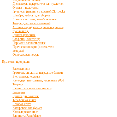
Диспенсеры и держатели для туалетной
бумаги и полотенец
Грипперы (пакеты с защелкой Zip-Lock)
Швабра, наборы для уборки
Лопаты снеговые, хозяйственные
Товары для туалета и ванной
Хозинвентарь (лопаты, швабры, щетки,
грабли и т.д.
Бумага туалетная
Салфетки, полотенца
Перчатки хозяйственные
Прочие хозтовары (освежители
воздуха)
Одноразовая посуда
Бумажная продукция
Ежедневники
Грамоты, дипломы, наградные бланки
Бухгалтерские книги
Календари настольные, настенные 2026
Тетради
Блокноты и записные книжки
Конверты
Бумага для заметок
Телефонная книга
Чековая лента
Копировальная бумага
Канцелярские книги
Блокноты Paperblanks