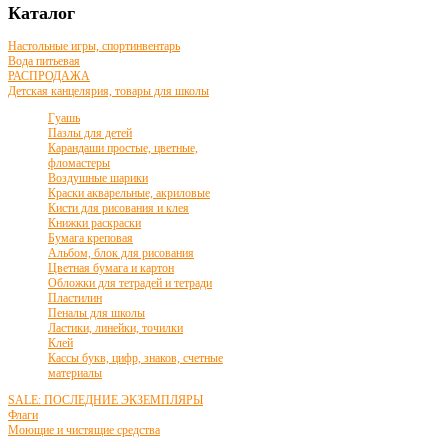
Каталог
Настольные игры, спортинвентарь
Вода питьевая
РАСПРОДАЖА
Детская канцелярия, товары для школы
Гуашь
Пазлы для детей
Карандаши простые, цветные,
фломастеры
Воздушные шарики
Краски акварельные, акриловые
Кисти для рисования и клея
Книжки раскраски
Бумага креповая
Альбом, блок для рисования
Цветная бумага и картон
Обложки для тетрадей и тетради
Пластилин
Пеналы для школы
Ластики, линейки, точилки
Клей
Кассы букв, цифр, знаков, счетные
материалы
SALE: ПОСЛЕДНИЕ ЭКЗЕМПЛЯРЫ
Флаги
Моющие и чистящие средства