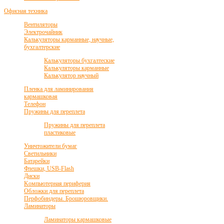
Офисная техника
Вентиляторы
Электрочайник
Калькуляторы карманные, научные,
бухгалтерские
Калькуляторы бухгалтеские
Калькуляторы карманные
Калькулятор научный
Пленка для ламинирования
кармашковая
Телефон
Пружины для переплета
Пружины для переплета
пластиковые
Уничтожители бумаг
Светильники
Батарейки
Флешки, USB-Flash
Диски
Kомпьютерная периферия
Обложки для переплета
Перфобиндеры. Брошюровщики.
Ламинаторы
Ламинаторы кармашковые