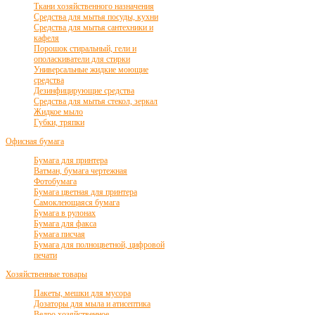
Ткани хозяйственного назначения
Средства для мытья посуды, кухни
Средства для мытья сантехники и
кафеля
Порошок стиральный, гели и
ополаскиватели для стирки
Универсальные жидкие моющие
средства
Дезинфицирующие средства
Средства для мытья стекол, зеркал
Жидкое мыло
Губки, тряпки
Офисная бумага
Бумага для принтера
Ватман, бумага чертежная
Фотобумага
Бумага цветная для принтера
Самоклеющаяся бумага
Бумага в рулонах
Бумага для факса
Бумага писчая
Бумага для полноцветной, цифровой
печати
Хозяйственные товары
Пакеты, мешки для мусора
Дозаторы для мыла и атисептика
Ведро хозяйственное