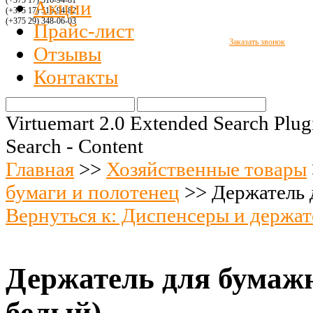
(+375 17) 516
-94-8
1
Акции
(+375 17) 516
-94-
82
(+375 29)
348-06-03
Прайс-лист
Заказать звонок
Отзывы
Контакты
Virtuemart 2.0 Extended Search Plug
Search - Content
Главная
>>
Хозяйственные товары
бумаги и полотенец
>>
Держатель 
Вернуться к: Диспенсеры и держат
Держатель для бумажн
белый)