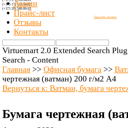
(+375 17) 516
-94-8
1
Акции
(+375 17) 516
-94-
82
(+375 29)
348-06-03
Прайс-лист
Заказать звонок
Отзывы
Контакты
Virtuemart 2.0 Extended Search Plug
Search - Content
Главная
>>
Офисная бумага
>>
Ват
чертежная (ватман) 200 г/м2 А4
Вернуться к: Ватман, бумага черт
Бумага чертежная (ват